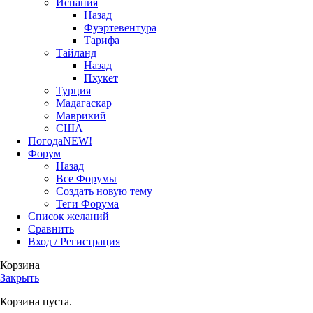
Испания
Назад
Фуэртевентура
Тарифа
Тайланд
Назад
Пхукет
Турция
Мадагаскар
Маврикий
США
Погода
NEW!
Форум
Назад
Все Форумы
Создать новую тему
Теги Форума
Список желаний
Сравнить
Вход / Регистрация
Корзина
Закрыть
Корзина пуста.