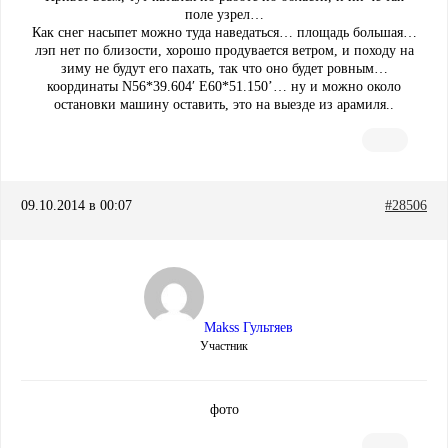
поле узрел…
Как снег насыпет можно туда наведаться… площадь большая…
лэп нет по близости, хорошо продувается ветром, и походу на
зиму не будут его пахать, так что оно будет ровным…
координаты N56*39.604′ E60*51.150’… ну и можно около
остановки машину оставить, это на выезде из арамиля..
09.10.2014 в 00:07
#28506
Makss Гультяев
Участник
фото