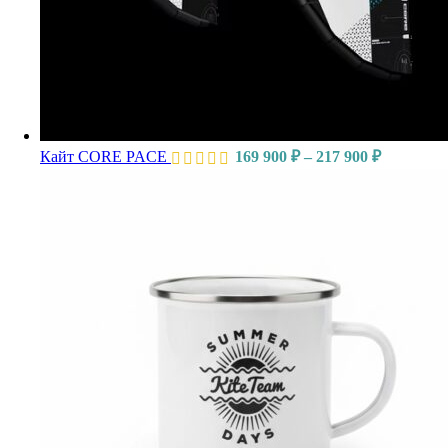
Кайт CORE PACE
169 900
₽
–
217 900
₽