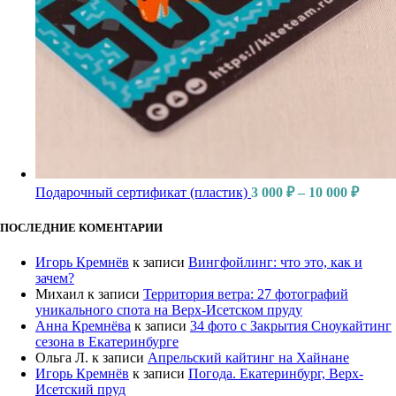
Подарочный сертификат (пластик)
3 000
₽
–
10 000
₽
ПОСЛЕДНИЕ КОМЕНТАРИИ
Игорь Кремнёв
к записи
Вингфойлинг: что это, как и
зачем?
Михаил
к записи
Территория ветра: 27 фотографий
уникального спота на Верх-Исетском пруду
Анна Кремнёва
к записи
34 фото с Закрытия Сноукайтинг
сезона в Екатеринбурге
Ольга Л.
к записи
Апрельский кайтинг на Хайнане
Игорь Кремнёв
к записи
Погода. Екатеринбург, Верх-
Исетский пруд