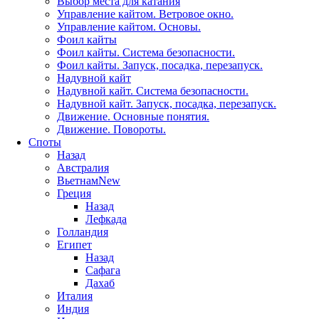
Выбор места для катания
Управление кайтом. Ветровое окно.
Управление кайтом. Основы.
Фоил кайты
Фоил кайты. Система безопасности.
Фоил кайты. Запуск, посадка, перезапуск.
Надувной кайт
Надувной кайт. Система безопасности.
Надувной кайт. Запуск, посадка, перезапуск.
Движение. Основные понятия.
Движение. Повороты.
Споты
Назад
Австралия
Вьетнам
New
Греция
Назад
Лефкада
Голландия
Египет
Назад
Сафага
Дахаб
Италия
Индия