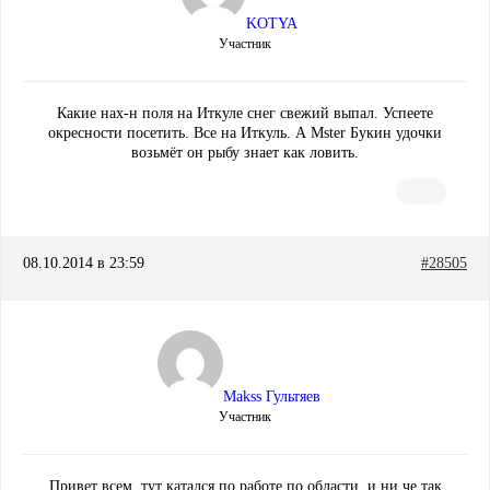
KOTYA
Участник
Какие нах-н поля на Иткуле снег свежий выпал. Успеете
окресности посетить. Все на Иткуль. А Mster Букин удочки
возьмёт он рыбу знает как ловить.
08.10.2014 в 23:59
#28505
Makss Гультяев
Участник
Привет всем, тут катался по работе по области, и ни че так