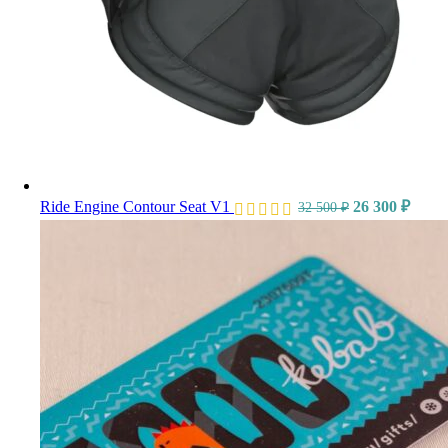
Ride Engine Contour Seat V1
26 300
₽
32 500
₽