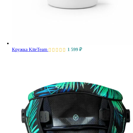
Кружка KiteTeam
1 599
₽