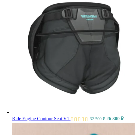
Ride Engine Contour Seat V1
26 300
₽
32 500
₽