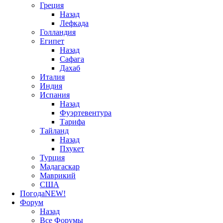
Греция
Назад
Лефкада
Голландия
Египет
Назад
Сафага
Дахаб
Италия
Индия
Испания
Назад
Фуэртевентура
Тарифа
Тайланд
Назад
Пхукет
Турция
Мадагаскар
Маврикий
США
Погода
NEW!
Форум
Назад
Все Форумы