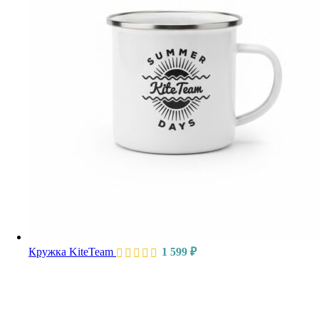
Кружка KiteTeam
1 599
₽