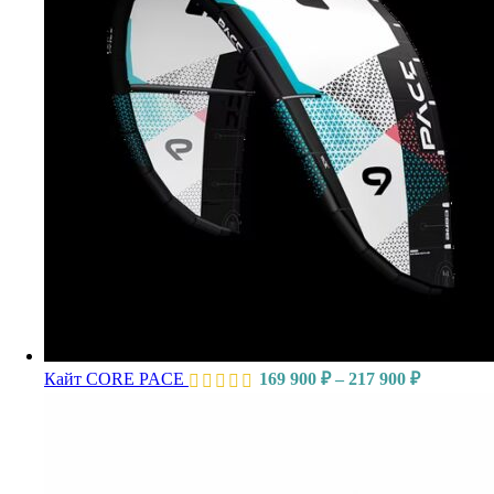
Кайт CORE PACE
169 900
₽
–
217 900
₽