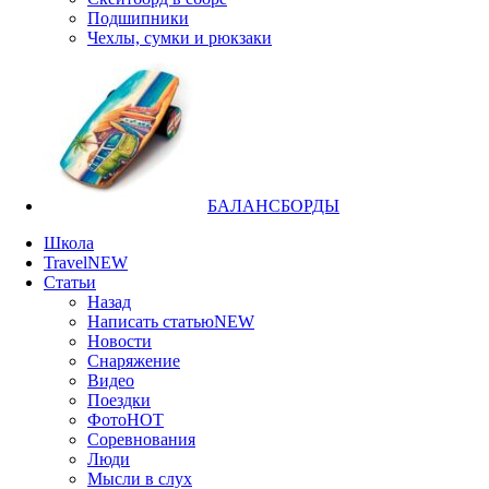
Подшипники
Чехлы, сумки и рюкзаки
БАЛАНСБОРДЫ
Школа
Travel
NEW
Статьи
Назад
Написать статью
NEW
Новости
Снаряжение
Видео
Поездки
Фото
HOT
Соревнования
Люди
Мысли в слух