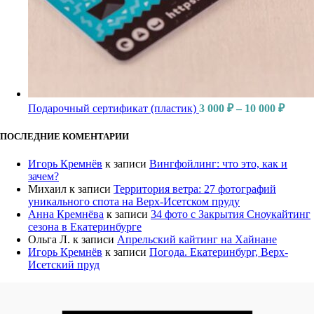
Подарочный сертификат (пластик)
3 000
₽
–
10 000
₽
ПОСЛЕДНИЕ КОМЕНТАРИИ
Игорь Кремнёв
к записи
Вингфойлинг: что это, как и
зачем?
Михаил
к записи
Территория ветра: 27 фотографий
уникального спота на Верх-Исетском пруду
Анна Кремнёва
к записи
34 фото с Закрытия Сноукайтинг
сезона в Екатеринбурге
Ольга Л.
к записи
Апрельский кайтинг на Хайнане
Игорь Кремнёв
к записи
Погода. Екатеринбург, Верх-
Исетский пруд