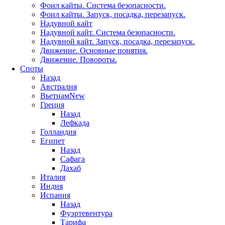
Фоил кайты. Система безопасности.
Фоил кайты. Запуск, посадка, перезапуск.
Надувной кайт
Надувной кайт. Система безопасности.
Надувной кайт. Запуск, посадка, перезапуск.
Движение. Основные понятия.
Движение. Повороты.
Споты
Назад
Австралия
Вьетнам
New
Греция
Назад
Лефкада
Голландия
Египет
Назад
Сафага
Дахаб
Италия
Индия
Испания
Назад
Фуэртевентура
Тарифа