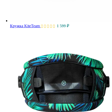
Кружка KiteTeam
1 599
₽