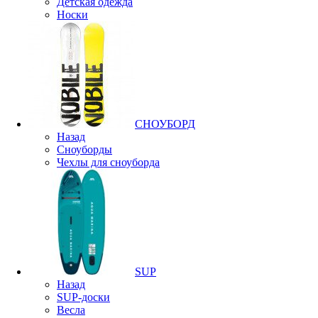
Детская одежда
Носки
СНОУБОРД
Назад
Сноуборды
Чехлы для сноуборда
SUP
Назад
SUP-доски
Весла