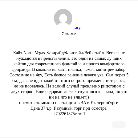
Lary
Участник
Кайт North Vegas. Фрирайд/Фристайл/Вейкстайл. Вегасы не
нуждаются в представлении, это одни из самых лучших
кайтов для современного фристайла и просто комфортного
фрирайда. В комплекте: кайт, планка, чехол, мини-ремнабор.
Состояние на 4ку, Есть боевое ранение левого уха. Сам порез 5
см, дальше идет такой от этого острого предмета, потерлось,
но не порвалось. На всякий случай проклеено рипстопом с
двух сторон. Еще надорван язычок спускного клапана, но это
ни на что не влияет))
посмотреть можно на станции UBA в Екатеринбурге.
Цена 37 т.р. Разумный торг при осмотре.
+792261875семь1