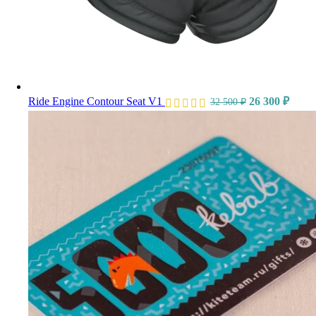
Ride Engine Contour Seat V1
26 300
₽
32 500
₽