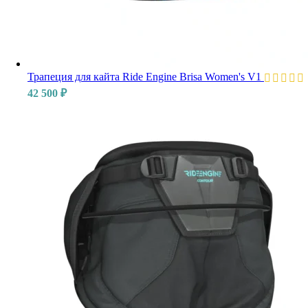
Трапеция для кайта Ride Engine Brisa Women's V1
42 500
₽