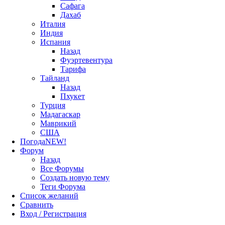
Сафага
Дахаб
Италия
Индия
Испания
Назад
Фуэртевентура
Тарифа
Тайланд
Назад
Пхукет
Турция
Мадагаскар
Маврикий
США
Погода
NEW!
Форум
Назад
Все Форумы
Создать новую тему
Теги Форума
Список желаний
Сравнить
Вход / Регистрация