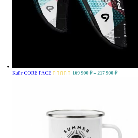
Кайт CORE PACE
169 900
₽
–
217 900
₽