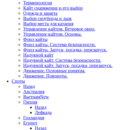
Терминология
Кайт снаряжение и его выбор
Одежда и защита
Выбор сноуборда и лыж
Выбор места для катания
Управление кайтом. Ветровое окно.
Управление кайтом. Основы.
Фоил кайты
Фоил кайты. Система безопасности.
Фоил кайты. Запуск, посадка, перезапуск.
Надувной кайт
Надувной кайт. Система безопасности.
Надувной кайт. Запуск, посадка, перезапуск.
Движение. Основные понятия.
Движение. Повороты.
Споты
Назад
Австралия
Вьетнам
New
Греция
Назад
Лефкада
Голландия
Египет
Назад