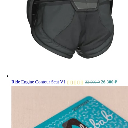
Ride Engine Contour Seat V1
26 300
₽
32 500
₽