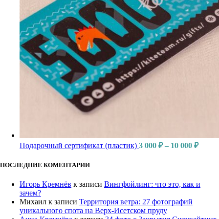
Подарочный сертификат (пластик)
3 000
₽
–
10 000
₽
ПОСЛЕДНИЕ КОМЕНТАРИИ
Игорь Кремнёв
к записи
Вингфойлинг: что это, как и
зачем?
Михаил
к записи
Территория ветра: 27 фотографий
уникального спота на Верх-Исетском пруду