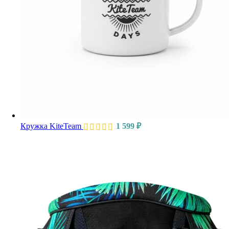
Кружка KiteTeam
1 599
₽