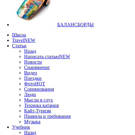
БАЛАНСБОРДЫ
Школа
Travel
NEW
Статьи
Назад
Написать статью
NEW
Новости
Снаряжение
Видео
Поездки
Фото
HOT
Соревнования
Люди
Мысли в слух
Техника катания
Кайт-Туризм
Правила и требования
Музыка
Учебник
Назад