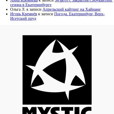
Анна Кремнёва
к записи
34 фото с Закрытия Сноукайтинг
сезона в Екатеринбурге
Ольга Л.
к записи
Апрельский кайтинг на Хайнане
Игорь Кремнёв
к записи
Погода. Екатеринбург, Верх-
Исетский пруд