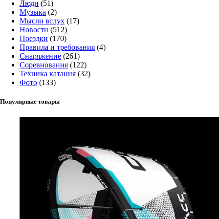
Люди
(51)
Музыка
(2)
Мысли вслух
(17)
Новости
(512)
Поездки
(170)
Правила и требования
(4)
Снаряжение
(261)
Соревнования
(122)
Техника катания
(32)
Фото
(133)
Популярные товары