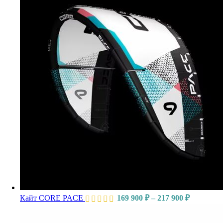
Кайт CORE PACE
169 900
₽
–
217 900
₽