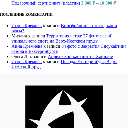
Подарочный сертификат (пластик)
3 000
₽
–
10 000
₽
ПОСЛЕДНИЕ КОМЕНТАРИИ
Игорь Кремнёв
к записи
Вингфойлинг: что это, как и
зачем?
Михаил
к записи
Территория ветра: 27 фотографий
уникального спота на Верх-Исетском пруду
Анна Кремнёва
к записи
34 фото с Закрытия Сноукайтинг
сезона в Екатеринбурге
Ольга Л.
к записи
Апрельский кайтинг на Хайнане
Игорь Кремнёв
к записи
Погода. Екатеринбург, Верх-
Исетский пруд