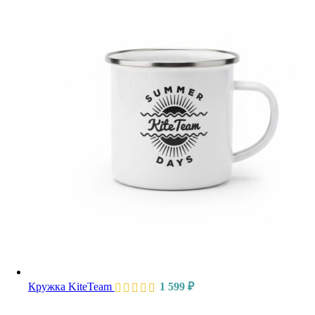
Кружка KiteTeam
1 599
₽