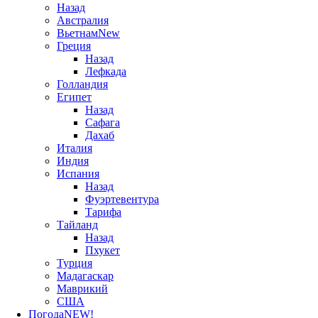
Назад
Австралия
Вьетнам
New
Греция
Назад
Лефкада
Голландия
Египет
Назад
Сафага
Дахаб
Италия
Индия
Испания
Назад
Фуэртевентура
Тарифа
Тайланд
Назад
Пхукет
Турция
Мадагаскар
Маврикий
США
Погода
NEW!