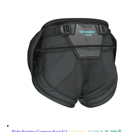
Ride Engine Contour Seat V1
26 300
₽