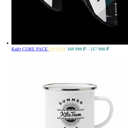
Кайт CORE PACE
169 900
₽
–
217 900
₽