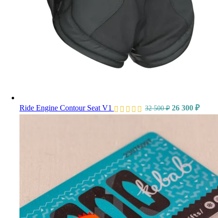
Ride Engine Contour Seat V1
26 300
₽
32 500
₽