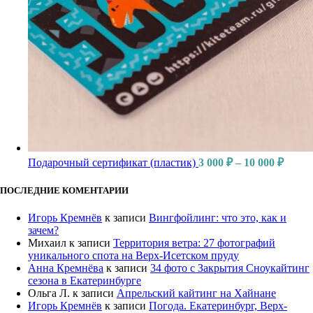
Подарочный сертификат (пластик)
3 000
₽
–
10 000
₽
ПОСЛЕДНИЕ КОМЕНТАРИИ
Игорь Кремнёв
к записи
Вингфойлинг: что это, как и
зачем?
Михаил
к записи
Территория ветра: 27 фотографий
уникального спота на Верх-Исетском пруду
Анна Кремнёва
к записи
34 фото с Закрытия Сноукайтинг
сезона в Екатеринбурге
Ольга Л.
к записи
Апрельский кайтинг на Хайнане
Игорь Кремнёв
к записи
Погода. Екатеринбург, Верх-