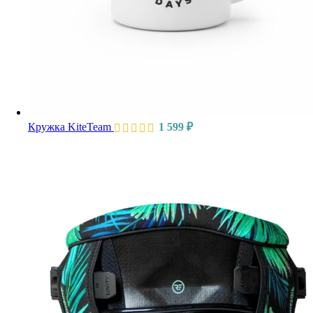
Кружка KiteTeam
1 599
₽