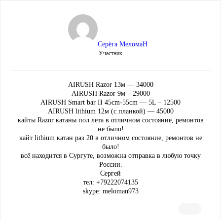
Серёга МеломаН
Участник
AIRUSH Razor 13м — 34000
AIRUSH Razor 9м – 29000
AIRUSH Smart bar II 45cm-55cm — 5L – 12500
AIRUSH lithium 12м (с планкой) — 45000
кайты Razor катаны пол лета в отличном состояние, ремонтов
не было!
кайт lithium катан раз 20 в отличном состояние, ремонтов не
было!
всё находится в Сургуте, возможна отправка в любую точку
России.
Сергей
тел: +79222074135
skype: meloman973