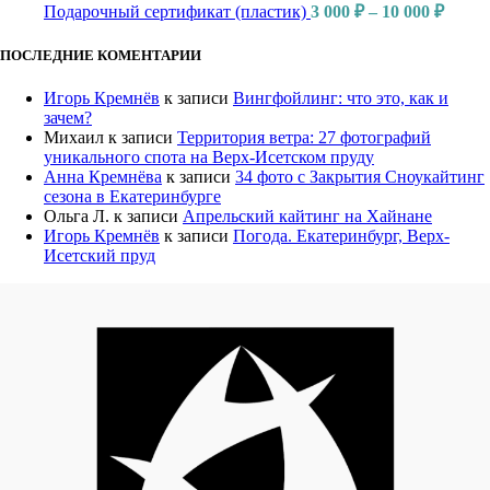
Подарочный сертификат (пластик)
3 000
₽
–
10 000
₽
ПОСЛЕДНИЕ КОМЕНТАРИИ
Игорь Кремнёв
к записи
Вингфойлинг: что это, как и
зачем?
Михаил
к записи
Территория ветра: 27 фотографий
уникального спота на Верх-Исетском пруду
Анна Кремнёва
к записи
34 фото с Закрытия Сноукайтинг
сезона в Екатеринбурге
Ольга Л.
к записи
Апрельский кайтинг на Хайнане
Игорь Кремнёв
к записи
Погода. Екатеринбург, Верх-
Исетский пруд