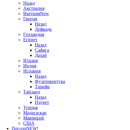
Назад
Австралия
Вьетнам
New
Греция
Назад
Лефкада
Голландия
Египет
Назад
Сафага
Дахаб
Италия
Индия
Испания
Назад
Фуэртевентура
Тарифа
Тайланд
Назад
Пхукет
Турция
Мадагаскар
Маврикий
США
Погода
NEW!