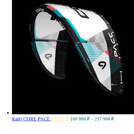
Кайт CORE PACE
169 900
₽
–
217 900
₽