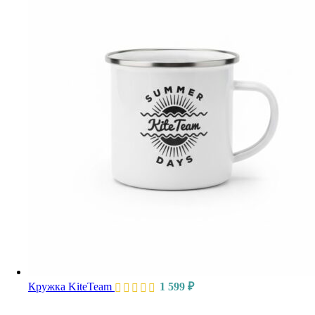
Кружка KiteTeam
1 599
₽