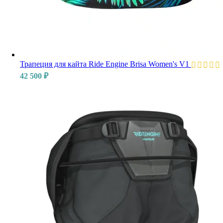
Трапеция для кайта Ride Engine Brisa Women's V1
42 500
₽