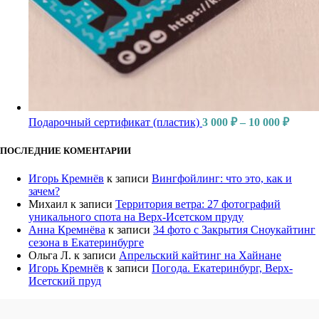
Подарочный сертификат (пластик)
3 000
₽
–
10 000
₽
ПОСЛЕДНИЕ КОМЕНТАРИИ
Игорь Кремнёв
к записи
Вингфойлинг: что это, как и
зачем?
Михаил
к записи
Территория ветра: 27 фотографий
уникального спота на Верх-Исетском пруду
Анна Кремнёва
к записи
34 фото с Закрытия Сноукайтинг
сезона в Екатеринбурге
Ольга Л.
к записи
Апрельский кайтинг на Хайнане
Игорь Кремнёв
к записи
Погода. Екатеринбург, Верх-
Исетский пруд