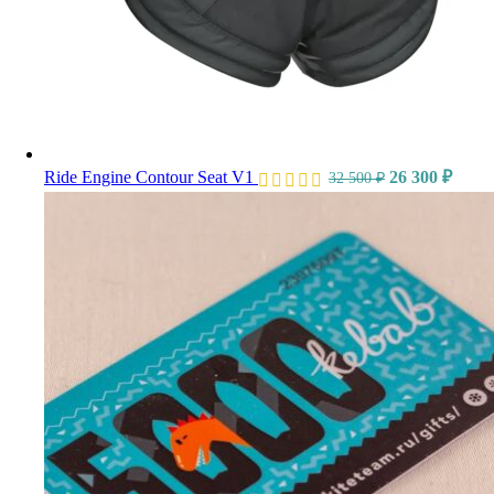
Ride Engine Contour Seat V1
26 300
₽
32 500
₽