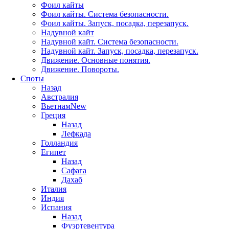
Фоил кайты
Фоил кайты. Система безопасности.
Фоил кайты. Запуск, посадка, перезапуск.
Надувной кайт
Надувной кайт. Система безопасности.
Надувной кайт. Запуск, посадка, перезапуск.
Движение. Основные понятия.
Движение. Повороты.
Споты
Назад
Австралия
Вьетнам
New
Греция
Назад
Лефкада
Голландия
Египет
Назад
Сафага
Дахаб
Италия
Индия
Испания
Назад
Фуэртевентура