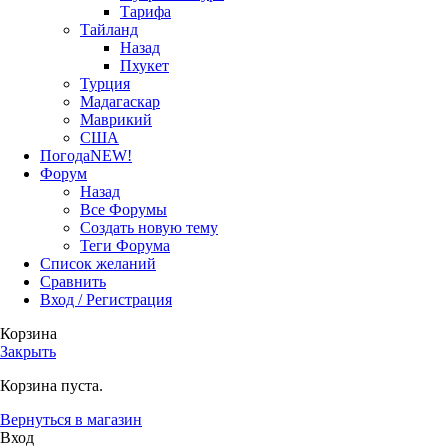
Тарифа
Тайланд
Назад
Пхукет
Турция
Мадагаскар
Маврикий
США
Погода
NEW!
Форум
Назад
Все Форумы
Создать новую тему
Теги Форума
Список желаний
Сравнить
Вход / Регистрация
Корзина
Закрыть
Корзина пуста.
Вернуться в магазин
Вход