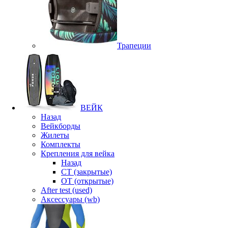
Трапеции
ВЕЙК
Назад
Вейкборды
Жилеты
Комплекты
Крепления для вейка
Назад
CT (закрытые)
OT (открытые)
After test (used)
Аксессуары (wb)