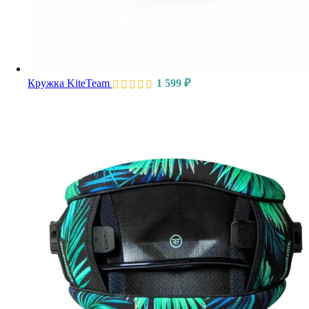
Кружка KiteTeam
1 599
₽