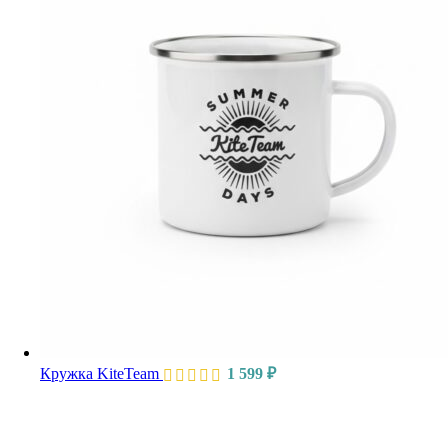
Кружка KiteTeam
1 599
₽