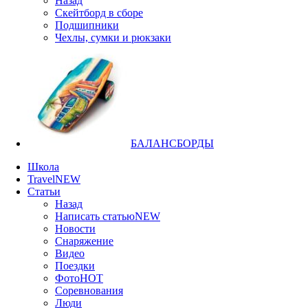
Назад
Скейтборд в сборе
Подшипники
Чехлы, сумки и рюкзаки
БАЛАНСБОРДЫ
Школа
Travel
NEW
Статьи
Назад
Написать статью
NEW
Новости
Снаряжение
Видео
Поездки
Фото
HOT
Соревнования
Люди