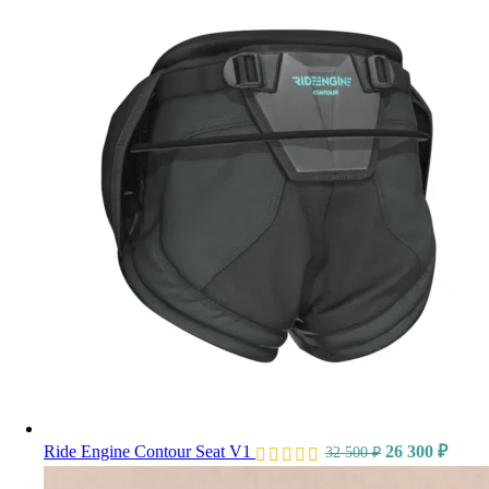
Ride Engine Contour Seat V1
26 300
₽
32 500
₽