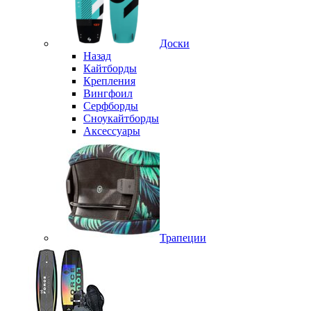
Доски
Назад
Кайтборды
Крепления
Вингфоил
Серфборды
Сноукайтборды
Аксессуары
Трапеции