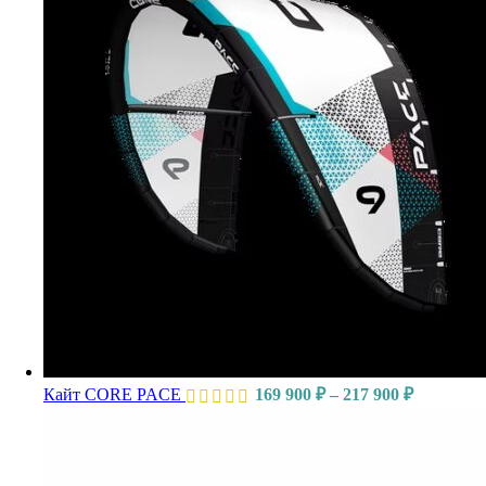
Кайт CORE PACE
169 900
₽
–
217 900
₽