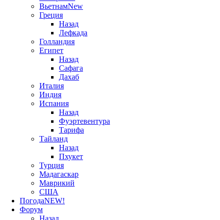
Вьетнам
New
Греция
Назад
Лефкада
Голландия
Египет
Назад
Сафага
Дахаб
Италия
Индия
Испания
Назад
Фуэртевентура
Тарифа
Тайланд
Назад
Пхукет
Турция
Мадагаскар
Маврикий
США
Погода
NEW!
Форум
Назад