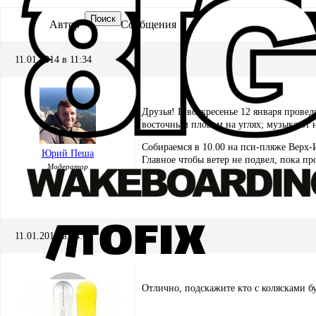
Поиск
Автор
Сообщения
11.01.2014 в 11:34
Друзья! В воскресенье 12 января прове
восточным пловом на углях; музыка от 
Собираемся в 10.00 на пси-пляже Верх-И
Юрий Пеша
Главное чтобы ветер не подвел, пока пр
Модератор
11.01.2014 в 14:05
Отлично, подскажите кто с колясками бу