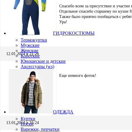
Спасибо всем за присутствие и участие 
Отдельное спасибо старшему по кухне Н
Также было приятно пообщаться с ребят
Ура!
Игорь Кремнёв
ГИДРОКОСТЮМЫ
Хранитель
Термокуртки
Мужские
Женские
12.01.2014 в 21:26
Короткие
Юношеские и детские
Аксессуары (ws)
Еще немного фоток!
Дмитрий
Участник
ОДЕЖДА
Куртки
13.01.2014 в 16:24
Носки
Варежки, перчатки