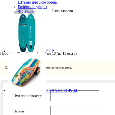
Штаны для сноуборда
Головные уборы
Было здорово.
Футболки
Толян
Модератор
SUP
Просмотр 10 сообщений - с 1 по 10 (из 13 всего)
Для ответа в этой теме необходимо авторизоваться.
БАЛАНСБОРДЫ
Имя пользователя:
Пароль: