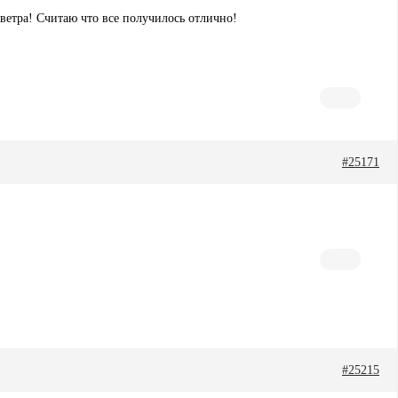
 ветра! Считаю что все получилось отлично!
#25171
#25215