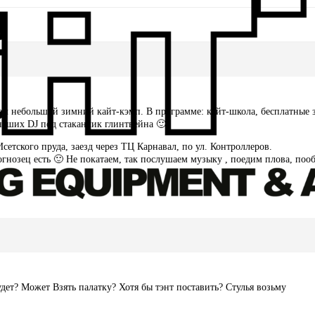
дем небольшой зимний кайт-кэмп. В программе: кайт-школа, бесплатные 
наших DJ под стаканчик глинтвейна 🙂
сетского пруда, заезд через ТЦ Карнавал, по ул. Контроллеров.
огнозец есть 🙂 Не покатаем, так послушаем музыку , поедим плова, поо
дет? Может Взять палатку? Хотя бы тэнт поставить? Стулья возьму