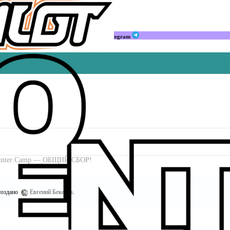
Мы в Telegram
 Winter Camp — ОБЩИЙ СБОР!
оздано
Евгений Бекетов
.