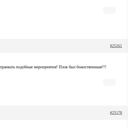
#25161
устраивать подобные мероприятия! Плов был божественным!!!
#25170