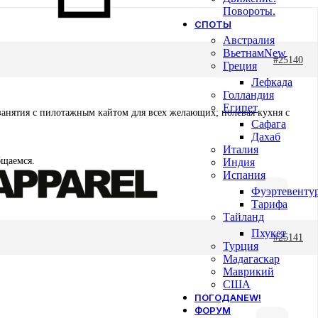
Повороты.
СПОТЫ
Австралия
Вьетнам
New
#25140
Греция
Лефкада
Голландия
Египет
занятия с пилотажным кайтом для всех желающих; полевая кухня с
Сафага
Дахаб
Италия
бщаемся.
Индия
Испания
Фуэртевенту
Тарифа
Тайланд
Пхукет
#25141
Турция
Мадагаскар
Маврикий
США
ПОГОДА
NEW!
ФОРУМ