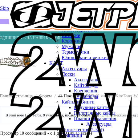
Весла
Насосы
Skip to navigation
Skip to main content
ВЕЙК
Шлемы
ГИДРОКОСТЮМЫ
Аксессуары (ws)
Женские
ОДПИШИТЕСЬ НА НАШИ КАНАЛЫ
Короткие
Мужские
Термокуртки
Юношеские и детские
КАЙТ
Аксессуары
Доски
Аксессуары
Кайтборды
Крепления
Главная страница
Форум
🌅 Поездки
ВИЗ 12 января: KiteTeam
Серфборды
Кайты и Винги
Надувные кайты
Пилотажные кайты
В этой теме 12 ответов, 9 участников, последнее обновление
12 лет, 6 месяцев назад
с
Планки управления
Аксессуары
После тестов (Used)
Просмотр 10 сообщений - с 1 по 10 (из 13 всего)
Трапеции