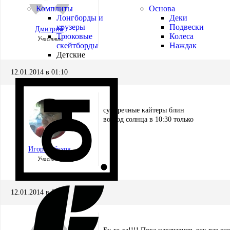
Комплиты
Основа
Лонгборды и
Деки
крузеры
Подвески
Дмитрий
Трюковые
Колеса
Участник
скейтборды
Наждак
Детские
12.01.2014 в 01:10
сумеречные кайтеры блин
восход солнца в 10:30 только
Игорь Обухов
Участник
12.01.2014 в 01:21