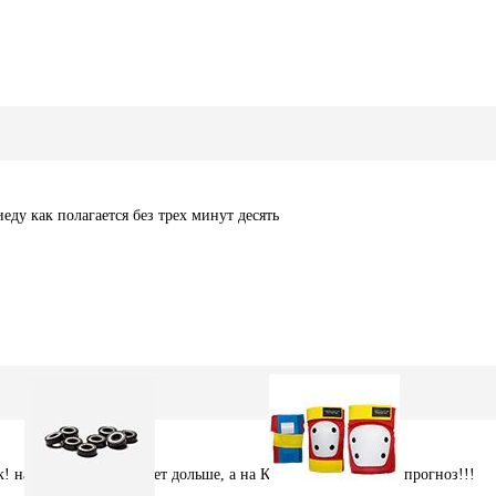
еду как полагается без трех минут десять
к! на Щелкуне дуть будет дольше, а на Калдах, вашпе супер прогноз!!!