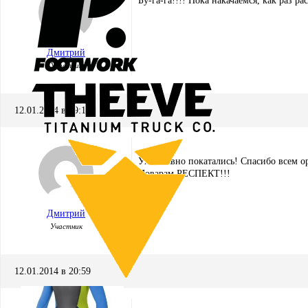
Бу-га-га!!!! Пока накачаемся, как раз рас
Дмитрий
Участник
12.01.2014 в 19:18
Ух! Славно покатались! Спасибо всем о
Поварам РЕСПЕКТ!!!
Дмитрий
Участник
12.01.2014 в 20:59