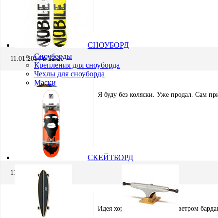
Василий Фадеев
Участник
СНОУБОРД
Сноуборды
11.01.2014 в 22:20
Крепления для сноуборда
Чехлы для сноуборда
Маски
Я буду без коляски. Уже продал. Сам при
Игорь Кремнёв
Хранитель
СКЕЙТБОРД
11.01.2014 в 22:48
Идея хороша! Вот только с ветром барда