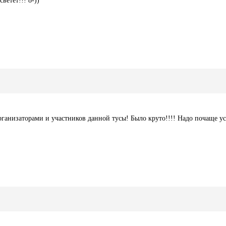
светет!!! 8-))
рганизаторами и участников данной тусы! Было круто!!!! Надо почаще 