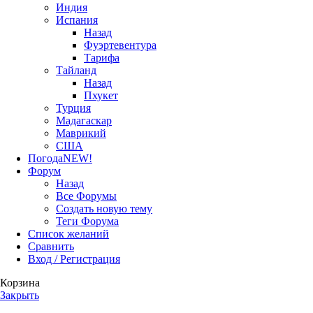
Индия
Испания
Назад
Фуэртевентура
Тарифа
Тайланд
Назад
Пхукет
Турция
Мадагаскар
Маврикий
США
Погода
NEW!
Форум
Назад
Все Форумы
Создать новую тему
Теги Форума
Список желаний
Сравнить
Вход / Регистрация
Корзина
Закрыть