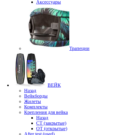
Аксессуары
Трапеции
ВЕЙК
Назад
Вейкборды
Жилеты
Комплекты
Крепления для вейка
Назад
CT (закрытые)
OT (открытые)
After test (used)