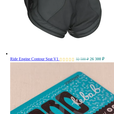
Ride Engine Contour Seat V1
26 300
₽
32 500
₽