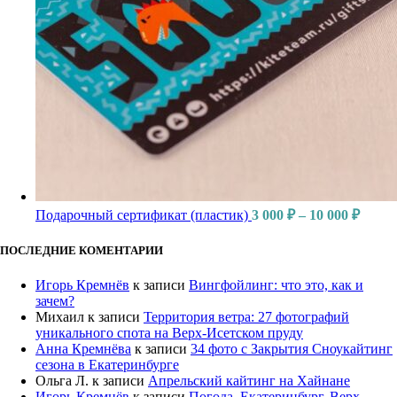
Подарочный сертификат (пластик)
3 000
₽
–
10 000
₽
ПОСЛЕДНИЕ КОМЕНТАРИИ
Игорь Кремнёв
к записи
Вингфойлинг: что это, как и
зачем?
Михаил
к записи
Территория ветра: 27 фотографий
уникального спота на Верх-Исетском пруду
Анна Кремнёва
к записи
34 фото с Закрытия Сноукайтинг
сезона в Екатеринбурге
Ольга Л.
к записи
Апрельский кайтинг на Хайнане
Игорь Кремнёв
к записи
Погода. Екатеринбург, Верх-