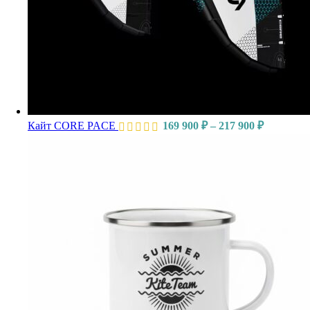
Кайт CORE PACE
169 900
₽
–
217 900
₽