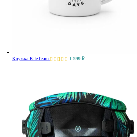
Кружка KiteTeam
1 599
₽