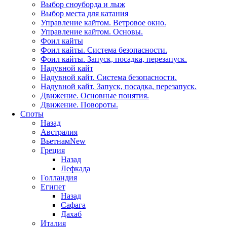
Выбор сноуборда и лыж
Выбор места для катания
Управление кайтом. Ветровое окно.
Управление кайтом. Основы.
Фоил кайты
Фоил кайты. Система безопасности.
Фоил кайты. Запуск, посадка, перезапуск.
Надувной кайт
Надувной кайт. Система безопасности.
Надувной кайт. Запуск, посадка, перезапуск.
Движение. Основные понятия.
Движение. Повороты.
Споты
Назад
Австралия
Вьетнам
New
Греция
Назад
Лефкада
Голландия
Египет
Назад
Сафага
Дахаб
Италия