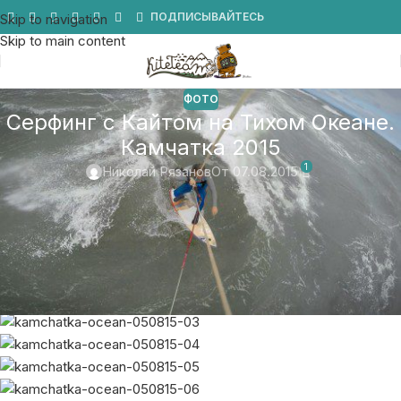
Мы в Telegram
ПОДПИСЫВАЙТЕСЬ
Skip to navigation
Skip to main content
ФОТО
Серфинг с Кайтом на Тихом Океане.
Камчатка 2015
1
Николай Рязанов
От 07.08.2015
Дождались океанского прогноза, катали два дня
подряд! Океан нормально качнуло!