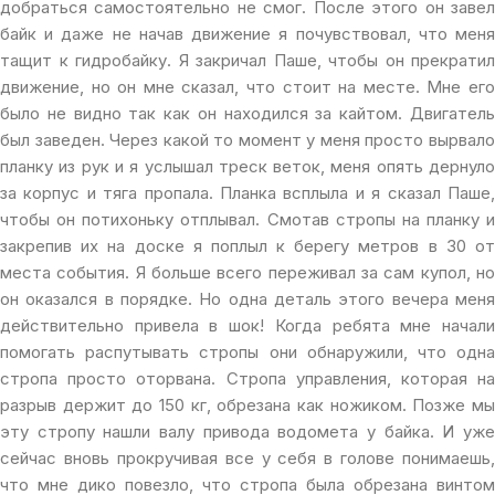
добраться самостоятельно не смог. После этого он завел
байк и даже не начав движение я почувствовал, что меня
тащит к гидробайку. Я закричал Паше, чтобы он прекратил
движение, но он мне сказал, что стоит на месте. Мне его
было не видно так как он находился за кайтом. Двигатель
был заведен. Через какой то момент у меня просто вырвало
планку из рук и я услышал треск веток, меня опять дернуло
за корпус и тяга пропала. Планка всплыла и я сказал Паше,
чтобы он потихоньку отплывал. Смотав стропы на планку и
закрепив их на доске я поплыл к берегу метров в 30 от
места события. Я больше всего переживал за сам купол, но
он оказался в порядке. Но одна деталь этого вечера меня
действительно привела в шок! Когда ребята мне начали
помогать распутывать стропы они обнаружили, что одна
стропа просто оторвана. Стропа управления, которая на
разрыв держит до 150 кг, обрезана как ножиком. Позже мы
эту стропу нашли валу привода водомета у байка. И уже
сейчас вновь прокручивая все у себя в голове понимаешь,
что мне дико повезло, что стропа была обрезана винтом