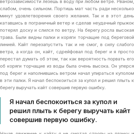
ветрозависимости лезешь в воду при любом ветре. Рваном,
слабом, очень сильном. Портишь мат часть ради несколько
минут удовлетворения своего желания. Так и в этот день
катавшись в пограничный ветер и сделав неудачный прыжок
потерял доску и слился по ветру. На берегу росла высокая
трава. Были видны палки и коряги торчащие под береговой
линией. Кайт перезапустить так и не смог, в силу слабого
ветра, а когда он, кайт, сдрейфовал под берег и я просто
перестал думать об этом, так как вероятность порвать его
об коряги торчащие из воды была очень высока. Он уперся
под берег и наполнившись ветром начал упираться куполом
в эти палки. Я начал беспокоиться за купол и решил плыть к
берегу выручать кайт совершив первую ошибку.
Я начал беспокоиться за купол и
решил плыть к берегу выручать кайт
совершив первую ошибку.
Начав движение к кайту я не смотал стропы на планку и