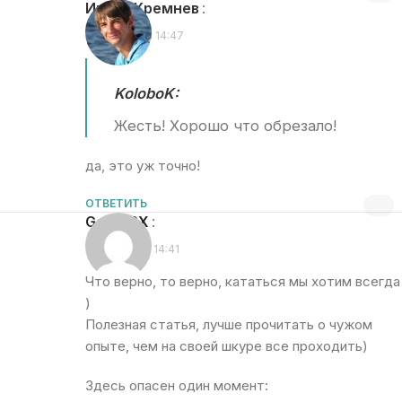
Игорь Кремнев
:
07.09.2010 в 14:47
KoloboK:
Жесть! Хорошо что обрезало!
да, это уж точно!
ОТВЕТИТЬ
Garri_RX
:
28.07.2012 в 14:41
Что верно, то верно, кататься мы хотим всегда
)
Полезная статья, лучше прочитать о чужом
опыте, чем на своей шкуре все проходить)
Здесь опасен один момент: