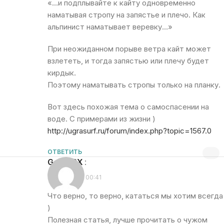
«…и подплывайте к кайту одновременно
наматывая стропу на запястье и плечо. Как
альпинист наматывает веревку…»
При неожиданном порыве ветра кайт может
взлететь, и тогда запястью или плечу будет
кирдык.
Поэтому наматывать стропы только на планку.
Вот здесь похожая тема о самоспасении на
воде. С примерами из жизни )
http://ugrasurf.ru/forum/index.php?topic=1567.0
ОТВЕТИТЬ
Garri_RX
:
29.07.2012 в 00:41
Что верно, то верно, кататься мы хотим всегда
)
Полезная статья, лучше прочитать о чужом