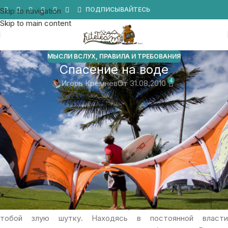
Мы в Telegram
ПОДПИСЫВАЙТЕСЬ
Skip to navigation
Skip to main content
МЫСЛИ ВСЛУХ
,
ПРАВИЛА И ТРЕБОВАНИЯ
Спасение на воде
4
Игорь Кремнёв
От 31.08.2010
Что побудило меня на написание данной статьи. На самом
деле сделать некую работу над ошибками. Прокрутить еще
раз случившиеся у себя в голове и сделать некие выводы.
Поделиться этой информацией с людьми, которые сами
того не желая могут попасть в похожую ситуацию. И начну
наверное с того что скажу о хорошем дне и прекрасных
ощущениях которые дарит кайтсерфинг. Катание по воде,
прыжки, ощущение полета — вот ради чего кайтингом
хочется заниматься все больше и больше. И эта постоянная
ненасытность, голодание в отсутствие ветра играют с
тобой злую шутку. Находясь в постоянной власти