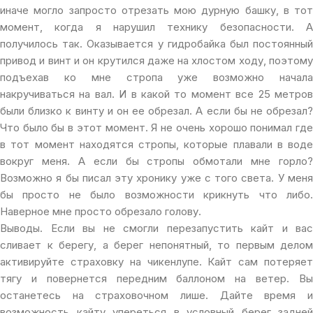
иначе могло запросто отрезать мою дурную башку, в тот
момент, когда я нарушил технику безопасности. А
получилось так. Оказывается у гидробайка был постоянный
привод и винт и он крутился даже на хлостом ходу, поэтому
подъехав ко мне стропа уже возможно начала
накручиваться на вал. И в какой то момент все 25 метров
были близко к винту и он ее обрезал. А если бы не обрезал?
Что было бы в этот момент. Я не очень хорошо понимал где
в тот момент находятся стропы, которые плавали в воде
вокруг меня. А если бы стропы обмотали мне горло?
Возможно я бы писал эту хронику уже с того света. У меня
бы просто не было возможности крикнуть что либо.
Наверное мне просто обрезало голову.
Выводы. Если вы не смогли перезапустить кайт и вас
сливает к берегу, а берег непонятный, то первым делом
активируйте страховку на чикенлупе. Кайт сам потеряет
тягу и повернется передним баллоном на ветер. Вы
останетесь на страховочном лише. Дайте время и
возможность кайту упереться в условный берег задней