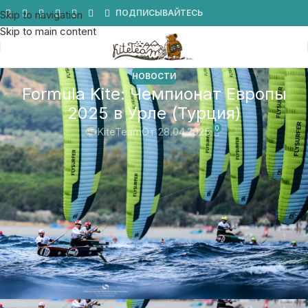
Мы в Telegram
ПОДПИСЫВАЙТЕСЬ
Skip to navigation
Skip to main content
НОВОСТИ
Formula Kite: Чемпионат Европы
2025 в Урле (Турция)
0
KiteTeam
От 28.04.2025