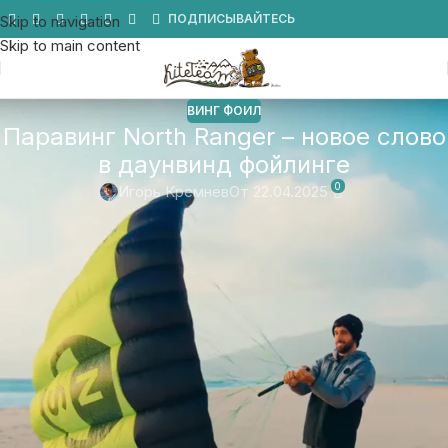
Мы в Telegram
ПОДПИСЫВАЙТЕСЬ
Skip to navigation
Skip to main content
ВИНГ ФОИЛ
Паравинг North Ranger – новое слово
в даунвинд фойлинге
0
Игорь Кремнёв
От 22.04.2025