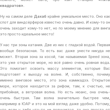
квадратов»
.
Ну на самом деле
Дахаб
крайне уникальное место. Оно ка
спот для виндсёрферов известно очень давно. И кому-то он
очень заходит кому-то нет, но по моему мнению для винга
это просто идеальное место!
У нас три зоны катания. Две из них с гладкой водой. Первая
вообще безопасная. То есть вас даже унести никуда не
может. Вторая зона за косой, так называемая Speed зона,
это уже открытое море, но всё равно очень ровная вода.
Это помогает освоить массу элементов, которые Вас
подготовят к выходу на волне. И, собственно, почему
именно винговое место, это зона камикадзэ. Открытое
море, которое находится за рифом, там, к счастью, не
прибойная, а ветровая волна. Но есть нюанс, она очень-
очень быстрая. Там волна значительно быстрее чем,
например в ЮАР и это на мой взгляд даже удобно. Потому,
что если у тебя что-то не получается, то она просто от