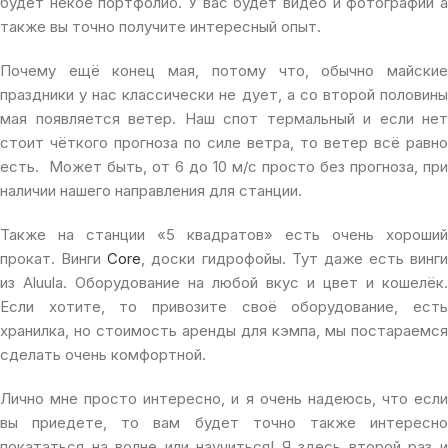
будет некое портфолио. У вас будет видео и фотографии а
также вы точно получите интересный опыт.
Почему ещё конец мая, потому что, обычно майские
праздники у нас классически не дует, а со второй половины
мая появляется ветер. Наш спот термальный и если нет
стоит чёткого прогноза по силе ветра, то ветер всё равно
есть. Может быть, от 6 до 10 м/с просто без прогноза, при
наличии нашего направления для станции.
Также на станции «5 квадратов» есть очень хороший
прокат. Винги
Core
, доски гидрофойы. Тут даже есть винги
из Aluula. Оборудование на любой вкус и цвет и кошелёк.
Если хотите, то привозите своё оборудование, есть
хранилка, но стоимость аренды для кэмпа, мы постараемся
сделать очень комфортной.
Лично мне просто интересно, и я очень надеюсь, что если
вы приедете, то вам будет точно также интересно
покататься на волне или научиться! Я здесь второй раз и