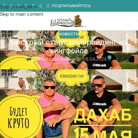
Мы в Telegram
ПОДПИСЫВАЙТЕСЬ
Skip to navigation
Skip to main content
НОВОСТИ
Быстрый старт Вейврайдинг на
вингфойле
0
Михаил Соловейкин
От 08.04.2024