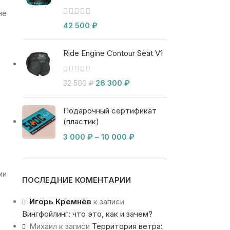
не
42 500
₽
Ride Engine Contour Seat V1
26 300
₽
32 500
₽
Подарочный сертификат
(пластик)
3 000
₽
–
10 000
₽
ми
ПОСЛЕДНИЕ КОМЕНТАРИИ
Игорь Кремнёв
к записи
Вингфойлинг: что это, как и зачем?
Михаил
к записи
Территория ветра: