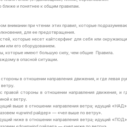
о ближе и понятнее к общим правилам.
бом внимании при чтении этих правил, которые подразумева
олкновения, для ее предотвращения.
стей, которые несет кайтсерфинг для себя или окружающи
им или его оборудованием.
ны, которые имеют большую силу, чем общие Правила.
аждому в опасной ситуации.
й стороны в отношении направления движения, и где левая ру
 ветру.
т с правой стороны в отношении направления движения, и г
иной к ветру.
 идущий выше в отношении направления ветра; идущий «НАД»
назовем «upwind райдер» — «чел выше по ветру».
 идущий ниже в отношении направления ветра; идущий «ПОД»
назовем «downwind райдер» — «чел ниже по ветру».