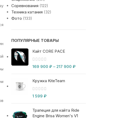
ay
Соревнования
(122)
Техника катания
(32)
Фото
(133)
ся
ПОПУЛЯРНЫЕ ТОВАРЫ
ин
Кайт CORE PACE
ой
169 900
₽
–
217 900
₽
ры
Кружка KiteTeam
ем
1 599
₽
ов
Трапеция для кайта Ride
Engine Brisa Women's V1