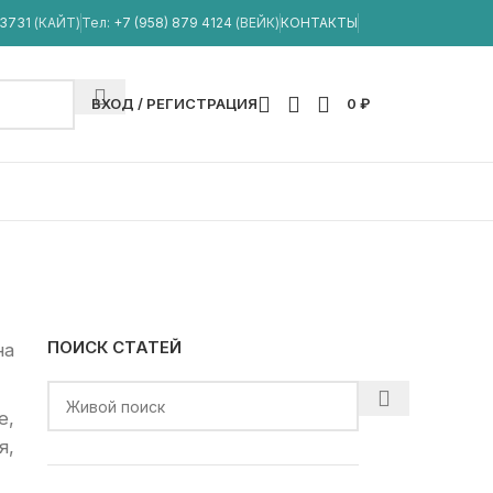
33731
(КАЙТ)
Тел:
+7 (958) 879 4124
(ВЕЙК)
КОНТАКТЫ
ВХОД / РЕГИСТРАЦИЯ
0
₽
снегу
ПОИСК СТАТЕЙ
на
е,
я,