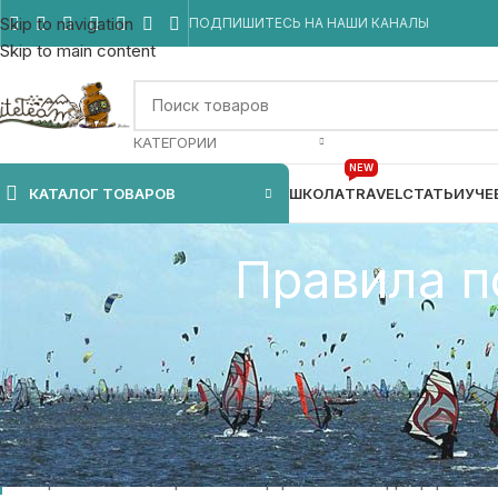
Skip to navigation
ПОДПИШИТЕСЬ НА НАШИ КАНАЛЫ
Skip to main content
КАТЕГОРИИ
NEW
КАТАЛОГ ТОВАРОВ
ШКОЛА
TRAVEL
СТАТЬИ
УЧЕ
Правила п
Цель Свода Правил
— повысить степень безоп
воде.
Правила основаны на: Международном регули
Государственное регулирование движения на 
принятые в мире кайтсерфинга и виндсерфинга.