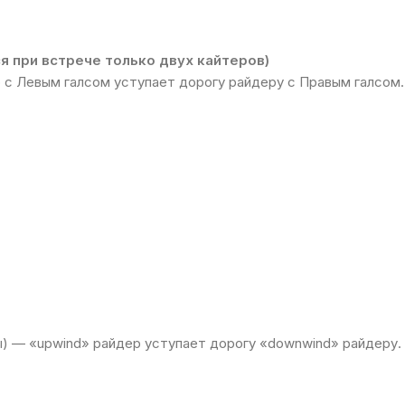
я при встрече только двух кайтеров)
 с Левым галсом уступает дорогу райдеру с Правым галсом.
ы) — «upwind» райдер уступает дорогу «downwind» райдеру.