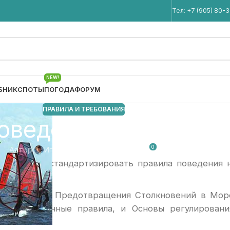
Мы в Telegram
Тел:
+7 (905) 80-
NEW!
БНИК
СПОТЫ
ПОГОДА
ФОРУМ
ПРАВИЛА И ТРЕБОВАНИЯ
оведения на воде и 
0
Автор:
Игорь Кремнёв
От 21.07.2010
асности и стандартизировать правила поведения 
ровании для Предотвращения Столкновений в Мор
воде. Яхтенные правила, и Основы регулировани