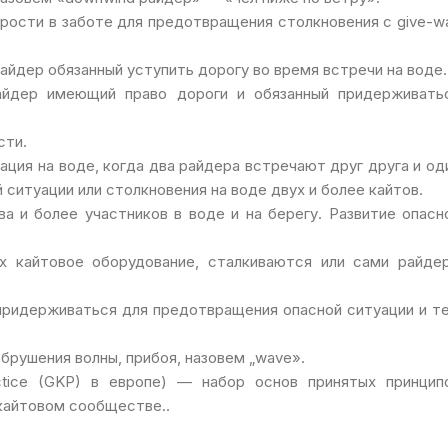
орости в заботе для предотвращения столкновения с give-w
райдер обязанный уступить дорогу во время встречи на воде.
 райдер имеющий право дороги и обязанный придерживать
сти.
ация на воде, когда два райдера встречают друг друга и од
ситуации или столкновения на воде двух и более кайтов.
ва и более участников в воде и на берегу. Развитие опасн
их кайтовое оборудование, сталкиваются или сами райде
 придерживаться для предотвращения опасной ситуации и т
е обрушения волны, прибоя, назовем „wave».
ractice (GKP) в европе) — набор основ принятых принцип
 кайтовом сообществе..