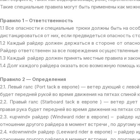
Такие специальные правила могут быть применены как можн
Правило 1 – Ответственность
1.1 Все опасности и специальные трюки должны быть на осо
дистанцироваться от них, если предвидеться опасность ст
1.2 Каждый райдер должен держаться в стороне от опасно
Райдер ответственен за все повреждения осуществленные 
1.3 Каждый райдер должен принять местные правила и зако
1.4 Долг каждого райдера оказать всю возможную помощь к
Правило 2 — Определения
2.1. Левый галс (Port tack в европе) — ветер дующий с лево
будет передней рукой во время движения на пятках спиной к
2.2. Правый галс (Starboard tack в европе ) — ветер дуе
правая рука будет передней во время движения на пятках сп
2.3. «upwind» райдер (Windward rider в европе) – райдер
отношении другого райдера в момент встречи , по другому 
2.4. «downwind» райдер (Leeward rider в европе) – райдер
отношении другого райдера в момент встречи , по другому 