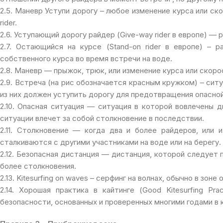
2.5. Маневр Уступи дорогу – любое изменение курса или ск
rider.
2.6. Уступающий дорогу райдер (Give-way rider в европе) — 
2.7. Остающийся на курсе (Stand-on rider в европе) –
собственного курса во время встречи на воде.
2.8. Маневр — прыжок, трюк, или изменение курса или скоро
2.9. Встреча (на рис обозначается красным кружком) – ситу
из них должен уступить дорогу для предотвращения опасной 
2.10. Опасная ситуация — ситуация в которой вовлечены д
ситуации влечет за собой столкновение в последствии.
2.11. Столкновение — когда два и более райдеров, или 
сталкиваются с другими участниками на воде или на берегу.
2.12. Безопасная дистанция — дистанция, которой следует
более столкновения.
2.13. Kitesurfing on waves – серфинг на волнах, обычно в зон
2.14. Хорошая практика в кайтинге (Good Kitesurfing P
безопасности, основанных и проверенных многими годами в