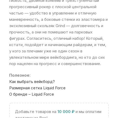
гибкость, двойной конкейв и трехступенчатый
прогрессивный рокер с плоской центральной
частью — удобство в управлении и отличную
маневренность, а боковые стенки из эластомера и
эксклюзивный скользяк Grind — долговечность и
прочность, а они не помешают на парковых
фигурах. Согласитесь, отличный набор! Который,
кстати, подойдет и начинающим райдерам, и тем,
у кого за плечами уже не один сезон в
увлекательном мире вейкбординга, но кто до сих
пор нацелен на прогресс и совершенствование.
Полезное
:
Как выбрать вейкборд?
Размерная сетка Liquid Force
О бренде – Liquid Force
Добавьте товаров на
10 000
₽
и мы оплатим
доставку за Вас!