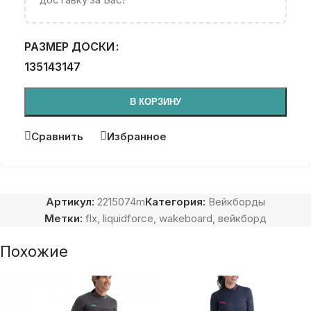
РАЗМЕР ДОСКИ
135
143
147
В КОРЗИНУ
Сравнить
Избранное
Артикул:
2215074m
Категория:
Вейкборды
Метки:
flx
,
liquidforce
,
wakeboard
,
вейкборд
Похожие