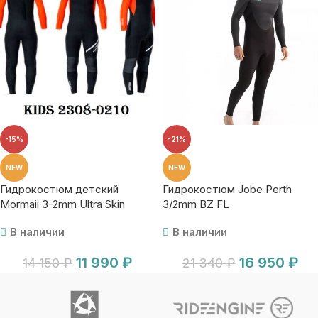
-15%
-21%
NEW
NEW
Гидрокостюм детский
Гидрокостюм Jobe Perth
Mormaii 3-2mm Ultra Skin
3/2mm BZ FL
В наличии
В наличии
11 990
₽
16 950
₽
14 150
₽
21 340
₽