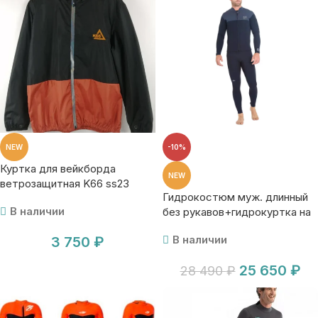
NEW
-10%
Куртка для вейкборда
NEW
ветрозащитная K66 ss23
Гидрокостюм муж. длинный
В наличии
без рукавов+гидрокуртка на
молнии Jetpilot Venture
В наличии
3 750
₽
John+Jacket blk
25 650
₽
28 490
₽