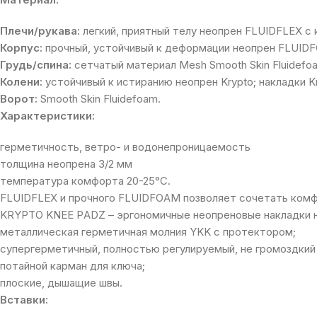
Плечи/рукава:
легкий, приятный телу неопрен FLUIDFLEX 
Корпус:
прочный, устойчивый к деформации неопрен FLUID
Грудь/спина:
сетчатый материал Mesh Smooth Skin Fluidefoa
Колени:
устойчивый к истиранию неопрен Krypto; накладки 
Ворот:
Smooth Skin Fluidefoam.
Характеристики:
герметичность, ветро- и водонепроницаемость
толщина неопрена 3/2 мм
температура комфорта 20-25°С.
FLUIDFLEX и прочного FLUIDFOAM позволяет сочетать комф
KRYPTO KNEE PADZ – эргономичные неопреновые накладки 
металлическая герметичная молния YKK с протектором;
супергерметичный, полностью регулируемый, не громоздкий 
потайной карман для ключа;
плоские, дышащие швы.
Вставки: