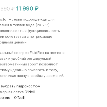
11 990
₽
 990
₽
ctor
– серия гидроодежды для
вания в теплой воде (20-25°).
нологичность и функциональность
ии сочетается с потрясающе
одными ценами.
кальный неопрен FluidFlex на плечах и
авах и удобный регулируемый
ергерметичный ворот позволяют
тюму идеально прилегать к телу,
спечивая полную свободу движений.
 выбрать гидрокостюм
мерная сетка O’Neill
ренде – O’Neill