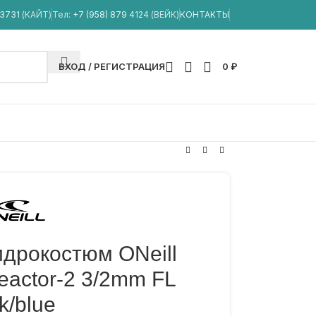
33731
(КАЙТ)
Тел:
+7 (958) 879 4124
(ВЕЙК)
КОНТАКТЫ
ВХОД / РЕГИСТРАЦИЯ
0
₽
идрокостюм ONeill
eactor-2 3/2mm FL
k/blue