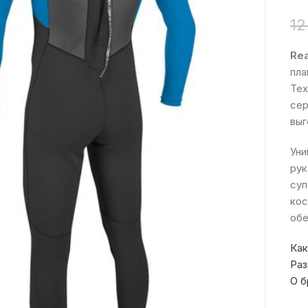
12
Rea
пла
Тех
сер
выг
Уни
рук
суп
кос
обе
Как
Раз
О б