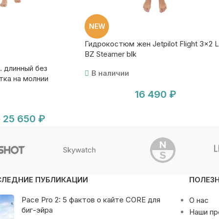
NEW
Гидрокостюм жен Jetpilot Flight 3×2 
BZ Steamer blk
 длинный без
В наличии
тка на молнии
hn+Jacket blk
16 490
₽
25 650
₽
₽
Skywatch
СЛЕДНИЕ ПУБЛИКАЦИИ
ПОЛЕЗ
Pace Pro 2: 5 фактов о кайте CORE для
О нас
биг-эйра
Наши п