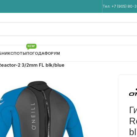
Мы в Telegram
Тел:
+7 (905) 80-
NEW!
БНИК
СПОТЫ
ПОГОДА
ФОРУМ
eactor-2 3/2mm FL blk/blue
Г
R
bl