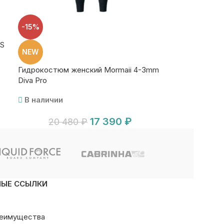
-15%
LS
NEW
Гидрокостюм женский Mormaii 4-3mm
Diva Pro
В наличии
17 390
₽
20 480
₽
НЫЕ ССЫЛКИ
реимущества