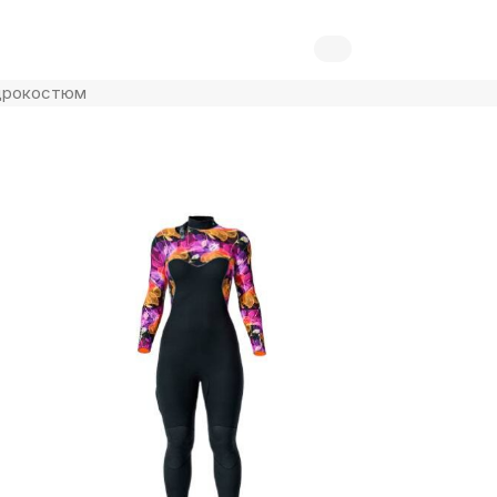
дрокостюм