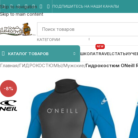
Skip to navigation
ПОДПИШИТЕСЬ НА НАШИ КАНАЛЫ
Skip to main content
КАТЕГОРИИ
NEW
КАТАЛОГ ТОВАРОВ
ШКОЛА
TRAVEL
СТАТЬИ
УЧЕ
Главная
/
ГИДРОКОСТЮМЫ
/
Мужские
/
Гидрокостюм ONeill R
-8%