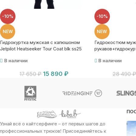
-10%
-10%
NEW
NEW
Гидрокуртка мужская с капюшоном
Гидрокостюм муж.
Jetpilot Heatseeker Tour Coat blk ss25
рукавов+гидрокур
Jetpilot Venture Jo
В наличии
В наличии
15 890
₽
17 650
₽
28 490
ПО
Узнай всё о кайтсерфинге – от первых шагов до
профессиональных трюков! Присоединяйтесь к