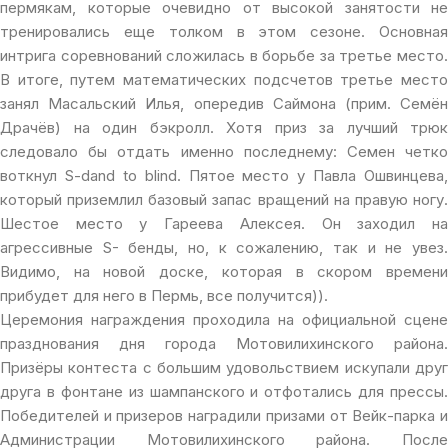
пермякам, которые очевидно от высокой занятости не
тренировались еще толком в этом сезоне. Основная
интрига соревнований сложилась в борьбе за третье место.
В итоге, путем математических подсчетов третье место
занял Масальский Илья, опередив Саймона (прим. Семён
Драчёв) на один бэкролл. Хотя приз за лучший трюк
следовало бы отдать именно последнему: Семен четко
воткнул S-dand to blind. Пятое место у Павла Ошвинцева,
который приземлил базовый запас вращений на правую ногу.
Шестое место у Гареева Алексея. Он заходил на
агрессивные S- бенды, но, к сожалению, так и не увез.
Видимо, на новой доске, которая в скором времени
прибудет для него в Пермь, все получится)).
Церемония награждения проходила на официальной сцене
празднования дня города Мотовилихинского района.
Призёры контеста с большим удовольствием искупали друг
друга в фонтане из шампанского и отфотались для прессы.
Победителей и призеров наградили призами от Вейк-парка и
Администрации Мотовилихинского района. После