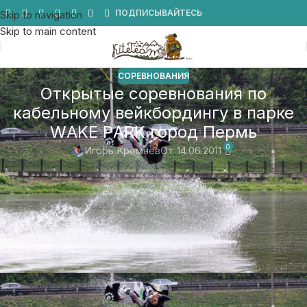
Мы в Telegram
ПОДПИСЫВАЙТЕСЬ
Skip to navigation
Skip to main content
СОРЕВНОВАНИЯ
Открытые соревнования по
кабельному вейкбордингу в парке
WAKE PARK город Пермь
0
Игорь Кремнёв
От 14.06.2011
На днях, а именно 12 июня 2011 года, в Перми проходили
соревнования на реверсивной лебедке по кабельному
вейкбордингу в парке WAKE PARK