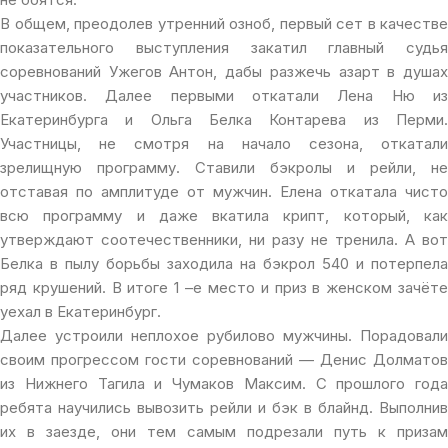
В общем, преодолев утренний озноб, первый сет в качестве
показательного выступления закатил главный судья
соревнований Ужегов Антон, дабы разжечь азарт в душах
участников. Далее первыми откатали Лена Ню из
Екатеринбурга и Ольга Белка Контарева из Перми.
Участницы, не смотря на начало сезона, откатали
зрелищную программу. Ставили бэкролы и рейли, не
отставая по амплитуде от мужчин. Елена откатала чисто
всю программу и даже вкатила крипт, который, как
утверждают соотечественники, ни разу не тренила. А вот
Белка в пылу борьбы заходила на бэкрол 540 и потерпела
ряд крушений. В итоге 1 –е место и приз в женском зачёте
уехал в Екатеринбург.
Далее устроили неплохое рубилово мужчины. Порадовали
своим прогрессом гости соревнований — Денис Долматов
из Нижнего Тагила и Чумаков Максим. С прошлого года
ребята научились вывозить рейли и бэк в блайнд. Выполнив
их в заезде, они тем самым подрезали путь к призам