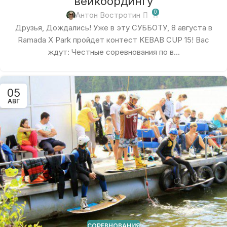
вейкбордингу
0
Антон Востротин
Друзья, Дождались! Уже в эту СУББОТУ, 8 августа в
Ramada X Park пройдет контест KEBAB CUP 15! Вас
ждут: Честные соревнования по в...
05
АВГ
СОРЕВНОВАНИЯ