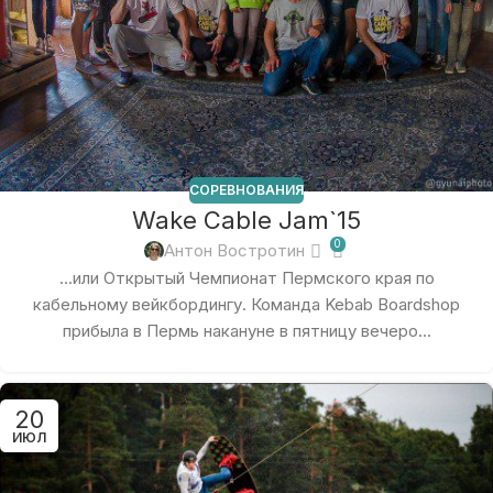
СОРЕВНОВАНИЯ
Wake Cable Jam`15
0
Антон Востротин
...или Открытый Чемпионат Пермского края по
кабельному вейкбордингу. Команда Kebab Boardshop
прибыла в Пермь накануне в пятницу вечеро...
20
ИЮЛ