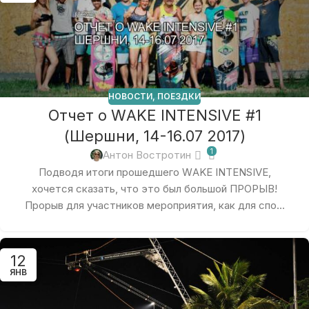
НОВОСТИ
,
ПОЕЗДКИ
Отчет о WAKE INTENSIVE #1
(Шершни, 14-16.07 2017)
1
Антон Востротин
Подводя итоги прошедшего WAKE INTENSIVE,
хочется сказать, что это был большой ПРОРЫВ!
Прорыв для участников мероприятия, как для спо...
12
ЯНВ