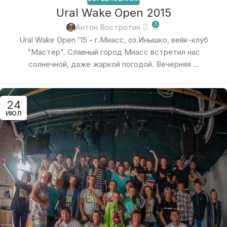
Ural Wake Open 2015
3
Антон Востротин
Ural Wake Open '15 - г.Миасс, оз.Инышко, вейк-клуб
"Мастер". Славный город Миасс встретил нас
солнечной, даже жаркой погодой. Вечерняя ...
24
ИЮЛ