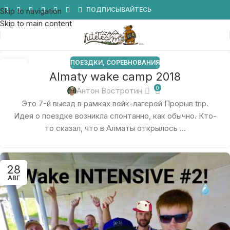
Мы в Telegram
ПОДПИСЫВАЙТЕСЬ
Skip to navigation
Skip to main content
ПОЕЗДКИ
,
СОРЕВНОВАНИЯ
19
Almaty wake camp 2018
ОКТ
0
Антон Востротин
Это 7-й выезд в рамках вейк-лагерей Прорыв trip.
Идея о поездке возникла спонтанно, как обычно. Кто-
то сказал, что в Алматы открылось ...
28
АВГ