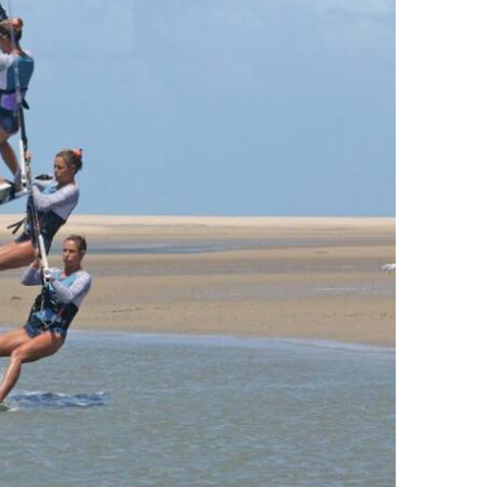
ПОСЛЕДНИЕ ПУБЛИКАЦИИ
Pace Pro 2: 5 фактов о
кайте CORE для биг-эйра
27.07.2026
Выбор гидрофойла: 5 шагов
к идеальному сетапу
15.07.2026
Кайт Core NXS: 3
дисциплины в одном крыле
14.07.2026
Ranja Schlotte: 5 секретов
покорения волн