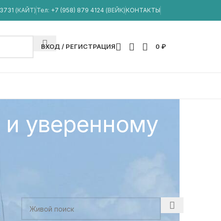
33731
(КАЙТ)
Тел:
+7 (958) 879 4124
(ВЕЙК)
КОНТАКТЫ
ВХОД / РЕГИСТРАЦИЯ
0
₽
у и уверенному
ПОИСК СТАТЕЙ