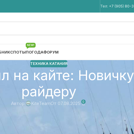
Мы в Telegram
Тел:
+7 (905) 80-
NEW!
БНИК
СПОТЫ
ПОГОДА
ФОРУМ
ТЕХНИКА КАТАНИЯ
л на кайте: Новичк
райдеру
0
Автор:
KiteTeam
От 07.08.2025