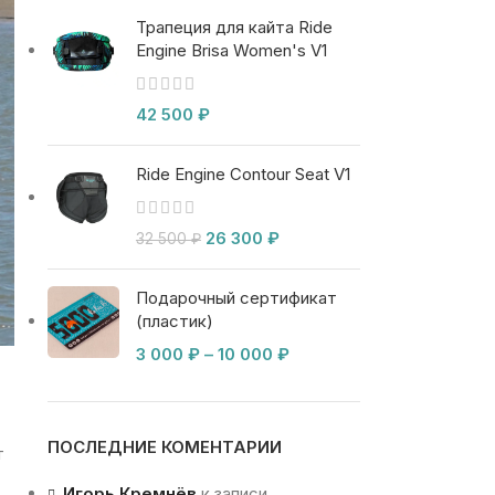
Трапеция для кайта Ride
Engine Brisa Women's V1
42 500
₽
Ride Engine Contour Seat V1
26 300
₽
32 500
₽
Подарочный сертификат
(пластик)
3 000
₽
–
10 000
₽
ПОСЛЕДНИЕ КОМЕНТАРИИ
т
Игорь Кремнёв
к записи