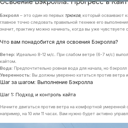
Освоение Бэкролла: Прогресс в Кай
Бэкролл
– это один из первых
трюков
, который осваивают к
главное точно следовать правильной технике его выполнения
значит, практику можно начинать, когда вы уже чувствуете 
Что вам понадобится для освоения Бэкролла?
Ветер:
Идеально 8-12 м/с. При слабом ветре (6-7 м/с) выпо
кайтом.
Вода:
Предпочтительно ровная вода для начала, но бэкролл
Уверенность:
Вы должны уверенно кататься против ветра и
Шаг за шагом: Выполнение Бэкролла
Шаг 1: Подход и контроль кайта
Начните двигаться против ветра на комфортной умеренной с
например, на 10 или 11 часах. Вам нужно будет активно упра