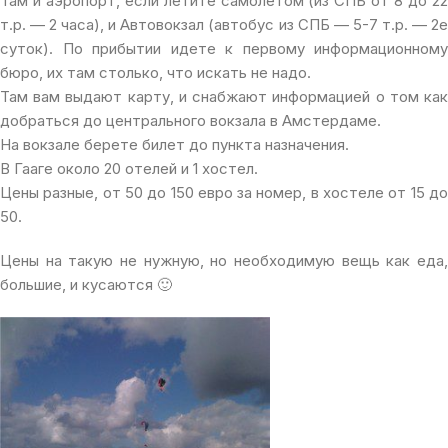
Там и аэропорт, если летите самолетом (из СПБ от 8 до 22
т.р. — 2 часа), и Автовокзал (автобус из СПБ — 5-7 т.р. — 2е
суток). По прибытии идете к первому информационному
бюро, их там столько, что искать не надо.
Там вам выдают карту, и снабжают информацией о том как
добраться до центрального вокзала в Амстердаме.
На вокзале берете билет до пункта назначения.
В Гааге около 20 отелей и 1 хостел.
Цены разные, от 50 до 150 евро за номер, в хостеле от 15 до
50.
Цены на такую не нужную, но необходимую вещь как еда,
большие, и кусаются 🙂