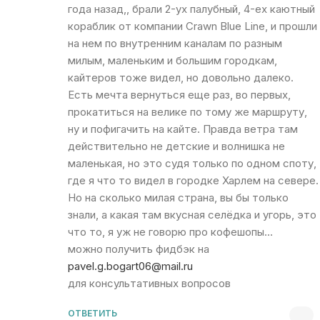
года назад,, брали 2-ух палубный, 4-ех каютный
кораблик от компании Crawn Blue Line, и прошли
на нем по внутренним каналам по разным
милым, маленьким и большим городкам,
кайтеров тоже видел, но довольно далеко.
Есть мечта вернуться еще раз, во первых,
прокатиться на велике по тому же маршруту,
ну и пофигачить на кайте. Правда ветра там
действительно не детские и волнишка не
маленькая, но это судя только по одном споту,
где я что то видел в городке Харлем на севере.
Но на сколько милая страна, вы бы только
знали, а какая там вкусная селёдка и угорь, это
что то, я уж не говорю про кофешопы…
можно получить фидбэк на
pavel.g.bogart06@mail.ru
для консультативных вопросов
ОТВЕТИТЬ