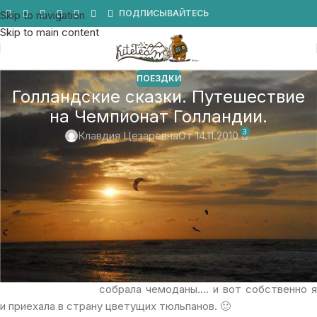
Мы в Telegram
ПОДПИСЫВАЙТЕСЬ
Skip to navigation
Skip to main content
ПОЕЗДКИ
Голландские сказки. Путешествие
на Чемпионат Голландии.
3
Клавдия Цезаревна
От 14.11.2010
В прошлом году, я выиграла грант на
обучение в одном из европейских
университетов. На выбор мне были
предложены 4 страны: Франция, Польша,
Словакия, и Нидерланды. Во франции я
уже жила, и до моря там далековато А
вот в Голландии, по ветровой статистике
дует 250 дней в году…. Долго не думая,
собрала чемоданы…. и вот собственно я
и приехала в страну цветущих тюльпанов. 🙂