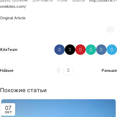
двухстропном SUP-кайте F.One Source
http://source.f-
onekites.com/
Original Article
KiteTeam
Новые
Раньше
Похожие статьи
07
ОКТ