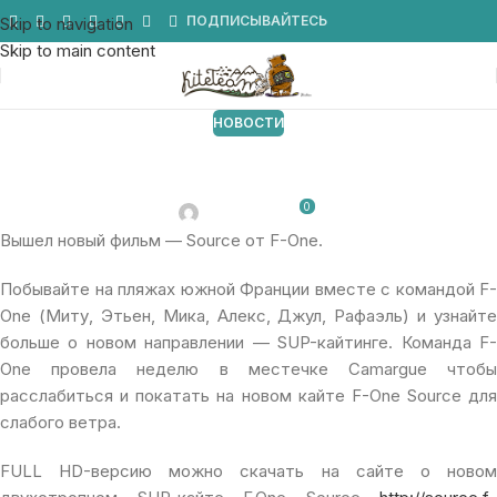
Мы в Telegram
ПОДПИСЫВАЙТЕСЬ
Skip to navigation
Skip to main content
НОВОСТИ
Кайтинг в 3 м/с — это реально!
Новый вид кайтинга от F.One
0
От 24.11.2010
Вышел новый фильм — Source от F-One.
Побывайте на пляжах южной Франции вместе с командой F-
One (Миту, Этьен, Мика, Алекс, Джул, Рафаэль) и узнайте
больше о новом направлении — SUP-кайтинге. Команда F-
One провела неделю в местечке Camargue чтобы
расслабиться и покатать на новом кайте F-One Source для
слабого ветра.
FULL HD-версию можно скачать на сайте о новом