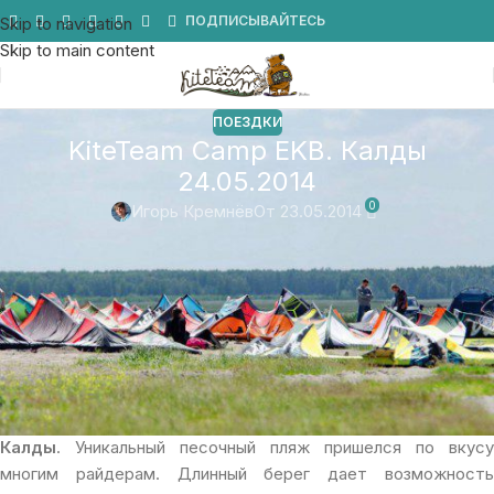
Мы в Telegram
ПОДПИСЫВАЙТЕСЬ
Skip to navigation
Skip to main content
ПОЕЗДКИ
KiteTeam Camp EKB. Калды
24.05.2014
0
Игорь Кремнёв
От 23.05.2014
KiteTeam Camp EKB в эти выходные будет
проходить на озере Калды, Челябинская область!
Хороший прогноз и стабильно жаркая плюсовая температура
натолкнула нас устроить музыкально-кайтово-спортивное
мероприятие на возможно лучшем споте Урала, озере
Калды
. Уникальный песочный пляж пришелся по вкусу
многим райдерам. Длинный берег дает возможность