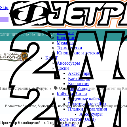
Весла
Насосы
Skip to navigation
Skip to main content
ВЕЙК
Шлемы
ГИДРОКОСТЮМЫ
Аксессуары (ws)
Женские
ОДПИШИТЕСЬ НА НАШИ КАНАЛЫ
Короткие
Мужские
Термокуртки
Юношеские и детские
КАЙТ
Аксессуары
Доски
Аксессуары
Кайтборды
Крепления
Главная страница
Форум
🗣️ Общение
Экстрим! Кто катает на Ка
Серфборды
Кайты и Винги
Надувные кайты
Пилотажные кайты
В этой теме 5 ответов, 5 участников, последнее обновление
10 лет, 4 месяца назад
со
Планки управления
Аксессуары
После тестов (Used)
Просмотр 6 сообщений - с 1 по 6 (из 6 всего)
Трапеции