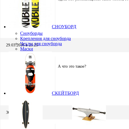
Евгений Бекетов
СНОУБОРД
Модератор
Сноуборды
Крепления для сноуборда
Чехлы для сноуборда
29.03.2016 в 23:25
Маски
А что это такое?
Дмитрий
СКЕЙТБОРД
Участник
30.03.2016 в 11:43