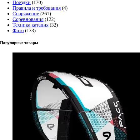
Поездки
(170)
Правила и требования
(4)
Снаряжение
(261)
Соревнования
(122)
Техника катания
(32)
Фото
(133)
Популярные товары