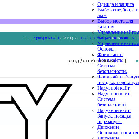
Одежда и защита
Выбор сноуборда и
лыж
Выбор места для
катания
Управление кайтом
Ветровое окно.
Тел:
+7 (905) 80-33731
(КАЙТ)
Тел:
+7 (958) 879 4124
(ВЕЙК)
КОНТАК
Управление кайтом
Основы.
Фоил кайты
Фоил кайты.
ВХОД / РЕГИСТРАЦИЯ
Система
безопасности.
Фоил кайты. Запус
посадка, перезапус
Надувной кайт
Надувной кайт.
Система
безопасности.
Надувной кайт.
Запуск, посадка,
перезапуск.
Движение.
Основные понятия
Движение.