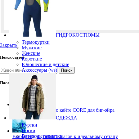
Запомнить меня
ГИДРОКОСТЮМЫ
Термокуртки
Закрыть
Мужские
Женские
Поиск статей
Короткие
Юношеские и детские
Аксессуары (ws)
Поиск
Последние публикации
Pace Pro 2: 5 фактов о кайте CORE для биг-эйра
27.07.2026
ОДЕЖДА
Куртки
Носки
Варежки, перчатки
Выбор гидрофойла: 5 шагов к идеальному сетапу