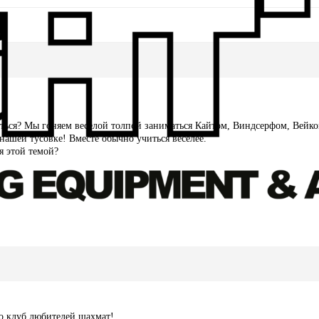
читься? Мы гоняем веселой толпой заниматься Кайтом, Виндсерфом, Вейко
нашей тусовке! Вместе обычно учиться веселее.
я этой темой?
то клуб любителей шахмат!