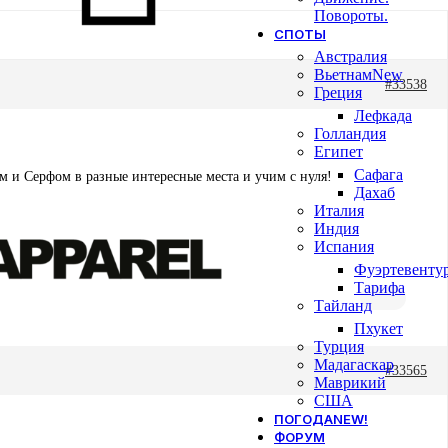
Повороты.
СПОТЫ
Австралия
Вьетнам
New
#33538
Греция
Лефкада
Голландия
Египет
Сафага
м и Серфом в разные интересные места и учим с нуля!
Дахаб
Италия
Индия
Испания
Фуэртевенту
Тарифа
Тайланд
Пхукет
Турция
Мадагаскар
#33565
Маврикий
США
ПОГОДА
NEW!
ФОРУМ