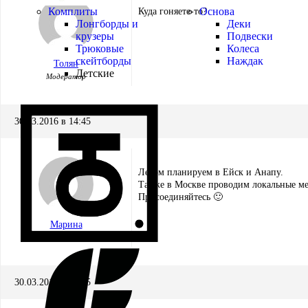
Комплиты
Основа
Куда гоняете-то?
Лонгборды и
Деки
крузеры
Подвески
Трюковые
Колеса
скейтборды
Наждак
Толян
Детские
Модератор
30.03.2016 в 14:45
Летом планируем в Ейск и Анапу.
Также в Москве проводим локальные мер
Присоединяйтесь 🙂
Марина
Участник
30.03.2016 в 18:05