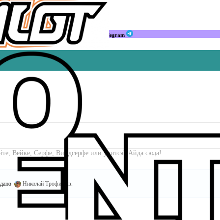
Мы в Telegram
йте, Вейке, Серфе, Виндсерфе или учится? Айда сюда!
здано
Николай Трофимов
.