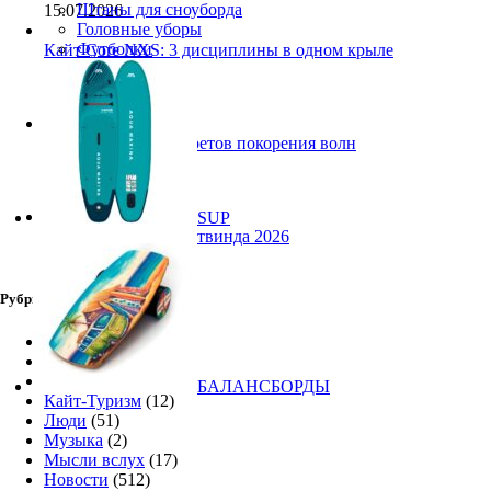
Штаны для сноуборда
15.07.2026
Головные уборы
Футболки
Кайт Core NXS: 3 дисциплины в одном крыле
14.07.2026
Ranja Schlotte: 5 секретов покорения волн
13.07.2026
SUP
Снаряжение для лайтвинда 2026
10.07.2026
Рубрики
SUP
(9)
Видео
(159)
Винг Фоил
(12)
БАЛАНСБОРДЫ
Кайт-Туризм
(12)
Люди
(51)
Музыка
(2)
Мысли вслух
(17)
Новости
(512)