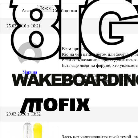
Поиск
Автор
Сообщения
25.03.2016 в 16:21
Всем привет!
Кто на чем катает летом или хочет нау
Если есть желание – присоединяйтесь к 
Есть еще люди на форуме, кто увлекаетс
Марина
Если есть какие-то вопросы, пишите
Участник
mari.antonovka(собачка)gmail(точка)com
29.03.2016 в 13:32
Здесь нет увлекающихся такой темой, э