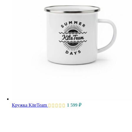
Кружка KiteTeam
1 599
₽