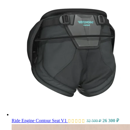
Ride Engine Contour Seat V1
26 300
₽
32 500
₽