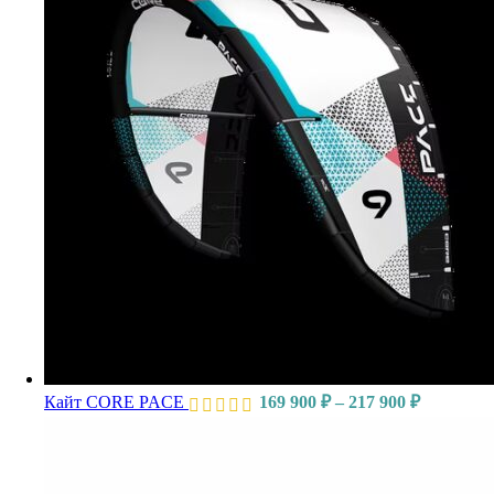
Кайт CORE PACE
169 900
₽
–
217 900
₽