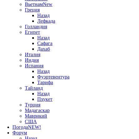
Вьетнам
New
Греция
Назад
Лефкада
Голландия
Египет
Назад
Сафага
Дахаб
Италия
Индия
Испания
Назад
Фуэртевентура
Тарифа
Тайланд
Назад
Пхукет
Турция
Мадагаскар
Маврикий
США
Погода
NEW!
Форум
Назад