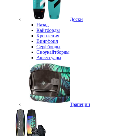
Доски
Назад
Кайтборды
Крепления
Вингфоил
Серфборды
Сноукайтборды
Аксессуары
Трапеции