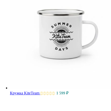
Кружка KiteTeam
1 599
₽