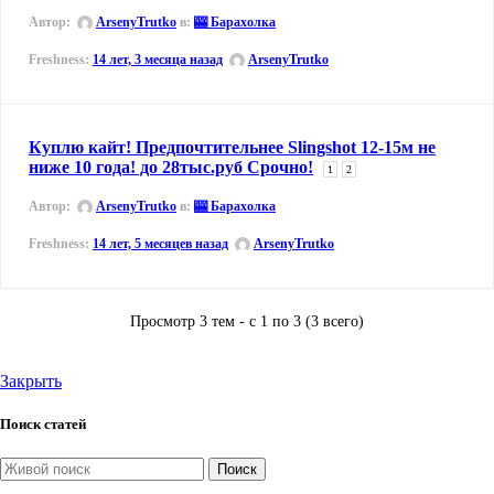
Автор:
ArsenyTrutko
в:
🎰 Барахолка
14 лет, 3 месяца назад
ArsenyTrutko
Куплю кайт! Предпочтительнее Slingshot 12-15м не
ниже 10 года! до 28тыс.руб Срочно!
1
2
Автор:
ArsenyTrutko
в:
🎰 Барахолка
14 лет, 5 месяцев назад
ArsenyTrutko
Просмотр 3 тем - с 1 по 3 (3 всего)
Закрыть
Поиск статей
Поиск