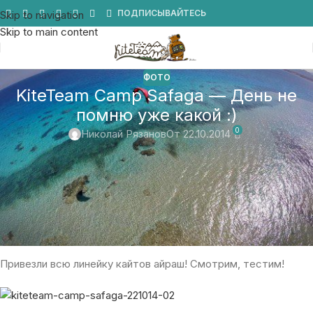
Мы в Telegram
ПОДПИСЫВАЙТЕСЬ
Skip to navigation
Skip to main content
ФОТО
KiteTeam Camp Safaga — День не
помню уже какой :)
0
Николай Рязанов
От 22.10.2014
Какойто по счету день. Затишье после бури!
Время обучения и сапсерфинга!
Дует легкий 3-4 м ветер. Отличная погода!
Привезли всю линейку кайтов айраш! Смотрим, тестим!