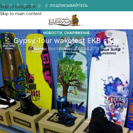
Мы в Telegram
ПОДПИСЫВАЙТЕСЬ
Skip to navigation
Skip to main content
НОВОСТИ
,
СНАРЯЖЕНИЕ
Gypsy Tour waketest EKB style
1
Антон Востротин
От 14.04.2014
В субботу ночью в Екатеринбурге прошли
большие тесты новых креплений и вейкбордов
2014 сезона от компаний Ronix и Liquid Force,
представляемых в России компанией SlopeStyle.
SLOPESTYLE GYPSY TOUR
дает возможность опробоват
любое оборудование абсолютно бесплатно прямо в
действии — в Екатеринбурге тесты в течение более чем 2-х