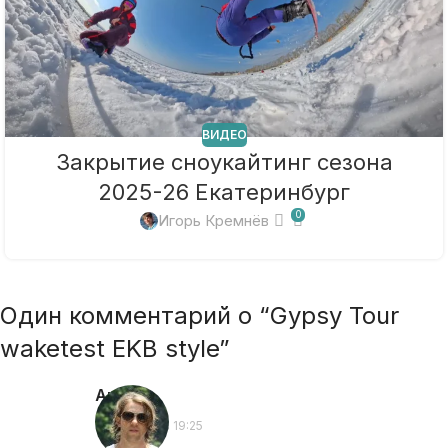
ВИДЕО
Закрытие сноукайтинг сезона
2025-26 Екатеринбург
0
Игорь Кремнёв
Один комментарий о “
Gypsy Tour
waketest EKB style
”
Антон
:
23.04.2014 в 19:25