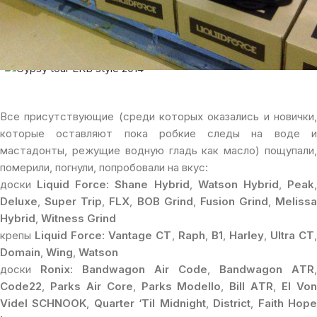
часов проходили в бассейне «Калининец», где установлена
реверсивная лебедка
Ramada_x_pool
от команды
Ramada 
Park.
Все присутствующие (среди которых оказались и новички,
которые оставляют пока робкие следы на воде и
мастадонты, режущие водную гладь как масло) пощупали,
померили, погнули, попробовали на вкус:
доски
Liquid Force
:
Shane Hybrid
,
Watson Hybrid
,
Peak
Deluxe
,
Super Trip
,
FLX
,
BOB Grind
,
Fusion Grind
,
Melissa
Hybrid
,
Witness Grind
крепы
Liquid Force
:
Vantage CT
,
Raph
,
B1
,
Harley
,
Ultra CT
Domain
,
Wing
,
Watson
доски
Ronix
:
Bandwagon Air Code
,
Bandwagon ATR
,
Code22
,
Parks Air Core
,
Parks Modello
,
Bill ATR
,
El Vo
Videl SCHNOOK
,
Quarter ‘Til Midnight
,
District
,
Faith Hop