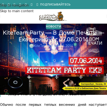
Мы в Telegram
ПОДПИСЫВАЙТЕСЬ
Skip to navigation
Skip to main content
НОВОСТИ
KiteTeam Party — В Доме Печати —
Екатеринбург 07.06.2014
0
KiteTeam
От 30.05.2014
Начало летнего кайт-сезона 2014 выдалось
лучшим за последние годы. Для многих лето
стартовало еще в апреле, на нашем кэмпе в
Сафаге, и следом целая череда открытий
местного значения — на местном кипяченом
озере Улагач, Калдаы, ВИЗе, Невьянск.
Обычно после первых теплых весенних дней наступает