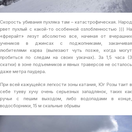
Скорость убивания пухляка там – катастрофическая. Народ
рвет пухлый с какой-то особенной озлобленностью ))) На
«фрерайт» лезут абсолютно все, начиная от вчерашних
учеников в джинсах с поджопниками, заканчивая
любителями карва (вылезают чуть позже, когда могут
пробиться по следам на своих узкачах). За 1,5 часа (3
скатки) в зоне подъемников и явных траверсов не осталось
даже метра паудера.
При всей кажущейся легкости зоны катания, Юг Розы таит в
себе туеву хучу очень серьезных западлянок, таких как
ручьи с пешим выходом, либо водопадами в конце,
водосборники, 15 м скальные обрывы