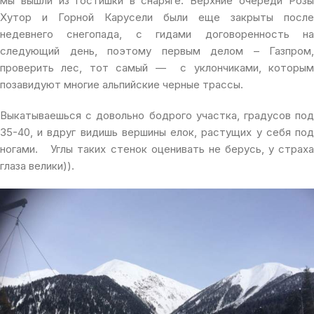
мы вышли из гостишки в снаряге. Верхние очереди Розы
Хутор и Горной Карусели были еще закрыты после
недевнего снегопада, с гидами договоренность на
следующий день, поэтому первым делом – Газпром,
проверить лес, тот самый — с уклончиками, которым
позавидуют многие альпийские черные трассы.
Выкатываешься с довольно бодрого участка, градусов под
35-40, и вдруг видишь вершины елок, растущих у себя под
ногами. Углы таких стенок оценивать не берусь, у страха
глаза велики)).