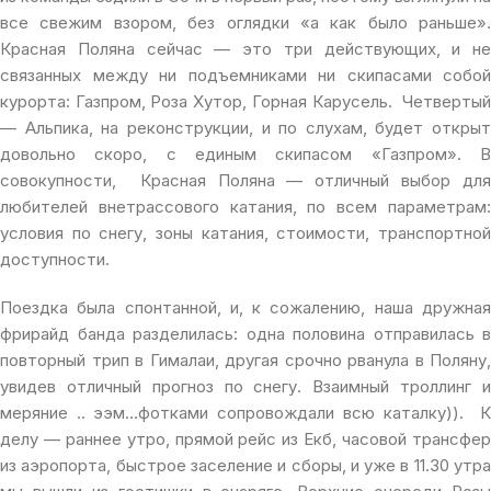
все свежим взором, без оглядки «а как было раньше».
Красная Поляна сейчас — это три действующих, и не
связанных между ни подъемниками ни скипасами собой
курорта: Газпром, Роза Хутор, Горная Карусель. Четвертый
— Альпика, на реконструкции, и по слухам, будет открыт
довольно скоро, с единым скипасом «Газпром». В
совокупности, Красная Поляна — отличный выбор для
любителей внетрассового катания, по всем параметрам:
условия по снегу, зоны катания, стоимости, транспортной
доступности.
Поездка была спонтанной, и, к сожалению, наша дружная
фрирайд банда разделилась: одна половина отправилась в
повторный трип в Гималаи, другая срочно рванула в Поляну,
увидев отличный прогноз по снегу. Взаимный троллинг и
меряние .. ээм…фотками сопровождали всю каталку)). К
делу — раннее утро, прямой рейс из Екб, часовой трансфер
из аэропорта, быстрое заселение и сборы, и уже в 11.30 утра