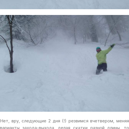
Нет, вру, следующие 2 дня (!) резвимся вчетвером, меняя
варианты захода-выхода, делая скатки разной длины, то