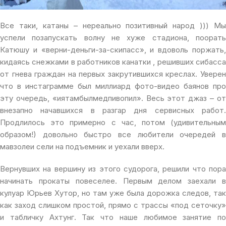
Все таки, катаны – нереально позитивный народ ))) Мы
успели позапускать волну не хуже стадиона, поорать
Катюшу и «верни-деньги-за-скипасс», и вдоволь поржать,
кидаясь снежками в работников канатки , решивших сибасса
от гнева граждан на первых закрутившихся креслах. Уверен
что в инстаграмме был миллиард фото-видео баянов про
эту очередь, «иятамбылмедпивопил». Весь этот джаз – от
внезапно начавшихся в разгар дня сервисных работ.
Продлилось это примерно с час, потом (удивительным
образом!) довольно быстро все любители очередей в
мавзолеи сели на подъемник и уехали вверх.
Вернувших на вершину из этого судорога, решили что пора
начинать прокаты повеселее. Первым делом заехали в
кулуар Юрьев Хутор, но там уже была дорожка следов, так
как заход слишком простой, прямо с трассы «под сеточку»
и табличку Ахтунг. Так что наше любимое занятие по