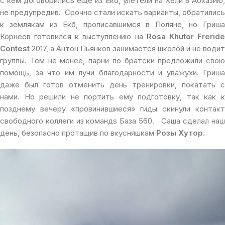
с кем договорились еще из Екб, улетели на Хели в Абхазию,
не предупредив. Срочно стали искать варианты, обратились
к землякам из Екб, прописавшимся в Поляне, но Гриша
Корнеев готовился к выступлению на
Rosa Khutor Frerid
Contest
2017, а Антон Пьянков занимается школой и не водит
группы. Тем не менее, парни по братски предложили свою
помощь, за что им лучи благодарности и уважухи. Гриша
даже был готов отменить день тренировки, покатать с
нами. Но решили не портить ему подготовку, так как к
позднему вечеру «провинившиеся» гиды скинули контакт
свободного коллеги из командs База 560. Саша сделал наш
день, безопасно протащив по вкусняшкам
Розы Хутор
.