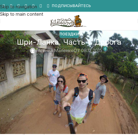
Мы в Telegram
ПОДПИСЫВАЙТЕСЬ
Skip to navigation
Skip to main content
ПОЕЗДКИ
Шри-Ланка. Часть 1. Дорога
4
Евгений Маленко
От 08.12.2015
Итак, начнем с самого начала.
Старт был 1
ноября с неоднозначного вопроса Дена: «есть
планы на декабрь?»
Планы, безусловно, были. Весь год собирался поехать
катать в декабре на
KiteTeam Camp
. А тут эти волнени
связанные с самолетом, запрет полетов в Египет и общие
политические настроения начали рисовать неявный, но
вполне ощутимый крест на поездке.