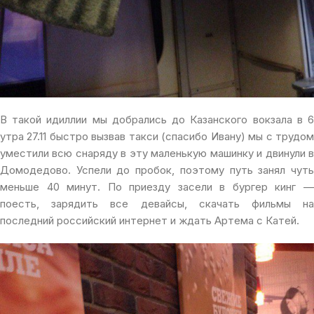
В такой идиллии мы добрались до Казанского вокзала в 6
утра 27.11 быстро вызвав такси (спасибо Ивану) мы с трудом
уместили всю снаряду в эту маленькую машинку и двинули в
Домодедово. Успели до пробок, поэтому путь занял чуть
меньше 40 минут. По приезду засели в бургер кинг —
поесть, зарядить все девайсы, скачать фильмы на
последний российский интернет и ждать Артема с Катей.