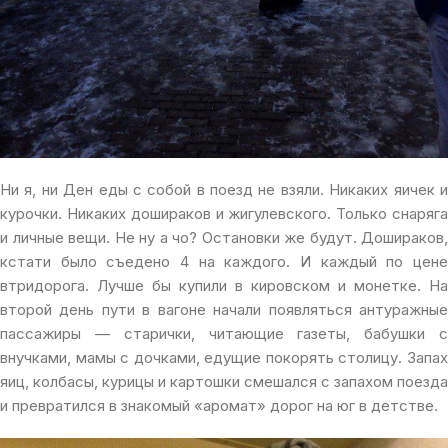
Ни я, ни Ден еды с собой в поезд не взяли. Никаких яичек и
курочки. Никаких дошираков и жигулевского. Только снаряга
и личные вещи. Не ну а чо? Остановки же будут. Дошираков,
кстати было съедено 4 на каждого. И каждый по цене
втридорога. Лучше бы купили в кировском и монетке. На
второй день пути в вагоне начали появляться антуражные
пассажиры — старички, читающие газеты, бабушки с
внучками, мамы с дочками, едущие покорять столицу. Запах
яиц, колбасы, курицы и картошки смешался с запахом поезда
и превратился в знакомый «аромат» дорог на юг в детстве.