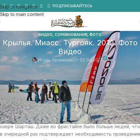
Мы в Telegram
ПОДПИСЫВАЙТЕСЬ
Skip to navigation
Skip to main content
ВИДЕО
,
СОРЕВНОВАНИЯ
,
ФОТО
Крылья. Миасс. Тургояк. 2012. Фото
Видео
0
Игорь Кремнёв
От 02.04.2012
Вот мы и побывали на заключительном мероприятие года
под названием «Крылья», которое проходило недалеко от
города Миасс на озере Тургояк.
В очередной раз убеждаюсь, что спортсменам не важен
статус мероприятия и можно сказать, что в
соревнованиях участвовало практически
равное количество людей, как и на Чемпионате России на
озере Шарташ. Даже во фристайле было больше людей, что
в очередной раз подтверждает необходимость проведения