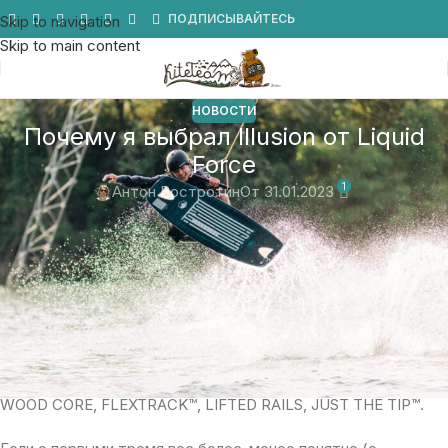
Мы в Telegram
ПОДПИСЫВАЙТЕСЬ
Skip to navigation
Skip to main content
НОВОСТИ
Почему я выбрал Illusion от Liquid
Force
1
Антон Востротин
От 31.01.2023
При последнем получении
Liquid Force
передо мной стоял
не легкий выбор — взять проверенное и понятное или новое
орудие. Из первого это Peak, Tao, FLX, Raph, а из свежего —
Illusion.
Посмотрел я описания и технологии, подумал, и решил брать
Illusion. Что мне стало интересно, так это технологии,
которые LF вкладывает только в топовые доски: CNC’D
WOOD CORE, FLEXTRACK™, LIFTED RAILS, JUST THE TIP™.