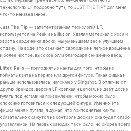
Если с первыми тремя все более-менее понятно (о
технологиях LF подробно
тут
), то JUST THE TIP™ для меня
что-то неизведанное.
Just The Tip
— запатентованная технология LF,
используется на Peak и на Illusion. Удаляя материал с носа и
хвоста сердечника доски, мы уменьшаем вес и улучшаем
отдачу. На воде это означает свободное и легкое вращение
и более чистое, высокое олли благодаря снижению веса.
Lifted Rails
— приподнятые канты для того, чтобы не
поймать канта на периле или другой фигуре. Такая фишка и
раньше использовалась, например у Slingshot. В отличие от
других брендов, версия LF крепкая и цепкая, не дает доске
гулять под ногами на приземлении, чтобы можно было
спокойно готовиться к следующей фигуре. Именно эта
фишка меня и пугала, я думал, что приподнятые канты
обязательно скажутся на контроле доски и она будет слабо
управляемой. На первых заездах так и было, но скорее всего