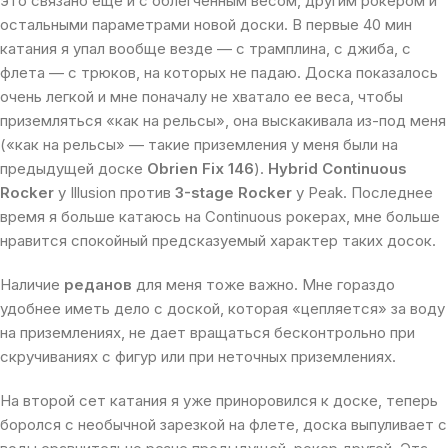
это связано еще и с облегченным весом, другим рокером и
остальными параметрами новой доски. В первые 40 мин
катания я упал вообще везде — с трамплина, с джиба, с
флета — с трюков, на которых не падаю. Доска показалось
очень легкой и мне поначалу не хватало ее веса, чтобы
приземляться «как на рельсы», она выскакивала из-под меня
(«как на рельсы» — такие приземления у меня были на
предыдущей доске
Obrien Fix 146
).
Hybrid Continuous
Rocker
у Illusion против
3-stage Rocker
у Peak. Последнее
время я больше катаюсь на Continuous рокерах, мне больше
нравится спокойный предсказуемый характер таких досок.
Наличие
реданов
для меня тоже важно. Мне гораздо
удобнее иметь дело с доской, которая «цепляется» за воду
на приземлениях, не дает вращаться бесконтрольно при
скручиваниях с фигур или при неточных приземлениях.
На второй сет катания я уже приноровился к доске, теперь
боролся с необычной зарезкой на флете, доска выпуливает с