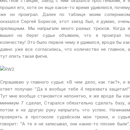
местной станции, Заезд с ним оказался простеньким, и я
прошел его, хотя он еще какое-то время удивлялся, почему
же он проиграл. Далее по таблице моим соперником
оказался Сергей Борисов, этот заезд был, я думаю, очень
зрелищным. Мы напрыгали много разных трюков. Когда я
вышел на берег судьи объявили, что я проиграл по
количеству! Это было первое чему я удивился, вроде бы как
давно уже все согласились, что количество не главное, а
тут опять такая фигня.
Спрашиваю у главного судьи: «В чем дело, как так?», и в
ответ получаю “Да я вообще тебе 4 перехвата защитал!”
Тут мне вообще становится непонятно, я же вроде бы как
минимум 7 сделал, Старался обязательно сделать базу, а
потом и на другую руку напрыгать что успею. Начинаем
проверять в протоколе судейском мои трюки, и судья
говорит: “А те я не записывал, они какие-то плохие были”.