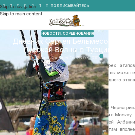
Мы в Telegram
ПОДПИСЫВАЙТЕСЬ
Skip to navigation
Skip to main content
НОВОСТИ
,
СОРЕВНОВАНИЯ
Дневник Сергея Бельмесова с
Русской Волны в Турции
0
Игорь Кремнёв
От 28.07.2010
Про-райдер Сергей Бельмесов по итогам трех этапов
завоевал Кубок России по кайтбордингу. Здесь вы можете
прочитать дневник, который он вел в ходе последнего этапа
– Русская Волна в Турции.
30.06
Готовился к очередному этапу Кубка России я в Черногрии.
Добраться от туда до Турции я решил не заезжая в Москву.
Перелет мне предстоял из столицы соседней Албании
города Тирана. Могу сказать, что аэропорт там вполне