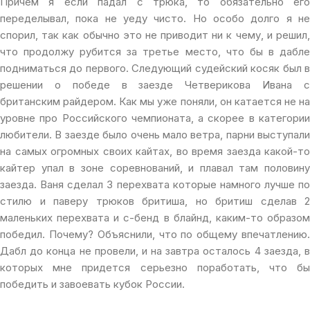
Причем я если падал с трюка, то обязательно его
переделывал, пока не уеду чисто. Но особо долго я не
спорил, так как обычно это не приводит ни к чему, и решил,
что продолжу рубится за третье место, что бы в дабле
подниматься до первого. Следующий судейский косяк был в
решении о победе в заезде Четверикова Ивана с
британским райдером. Как мы уже поняли, он катается не на
уровне про Российского чемпионата, а скорее в категории
любители. В заезде было очень мало ветра, парни выступали
на самых огромных своих кайтах, во время заезда какой-то
кайтер упал в зоне соревнований, и плавал там половину
заезда. Ваня сделал 3 перехвата которые намного лучше по
стилю и паверу трюков бритиша, но бритиш сделав 2
маленьких перехвата и с-бенд в блайнд, каким-то образом
победил. Почему? Объяснили, что по общему впечатлению.
Дабл до конца не провели, и на завтра осталось 4 заезда, в
которых мне придется серьезно поработать, что бы
победить и завоевать кубок России.