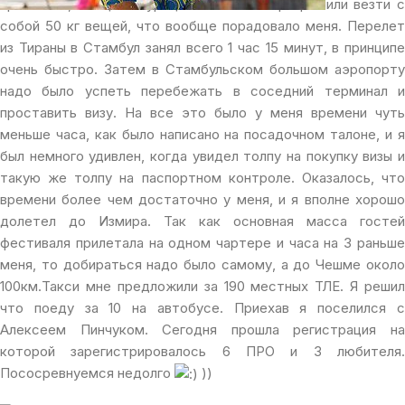
приличный, а еще и Турецкие авиалинии разрешили везти с
собой 50 кг вещей, что вообще порадовало меня. Перелет
из Тираны в Стамбул занял всего 1 час 15 минут, в принципе
очень быстро. Затем в Стамбульском большом аэропорту
надо было успеть перебежать в соседний терминал и
проставить визу. На все это было у меня времени чуть
меньше часа, как было написано на посадочном талоне, и я
был немного удивлен, когда увидел толпу на покупку визы и
такую же толпу на паспортном контроле. Оказалось, что
времени более чем достаточно у меня, и я вполне хорошо
долетел до Измира. Так как основная масса гостей
фестиваля прилетала на одном чартере и часа на 3 раньше
меня, то добираться надо было самому, а до Чешме около
100км.Такси мне предложили за 190 местных ТЛЕ. Я решил
что поеду за 10 на автобусе. Приехав я поселился с
Алексеем Пинчуком. Сегодня прошла регистрация на
которой зарегистрировалось 6 ПРО и 3 любителя.
Пососревнуемся недолго
))